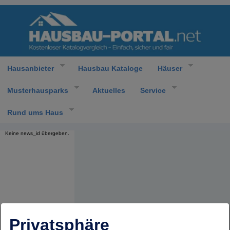
Hausanbieter
Hausbau Kataloge
Häuser
Musterhausparks
Aktuelles
Service
Rund ums Haus
Keine news_id übergeben.
Privatsphäre