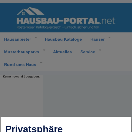
Hausanbieter
Hausbau Kataloge
Häuser
Musterhausparks
Aktuelles
Service
Rund ums Haus
Keine news_id übergeben.
Privatsphäre