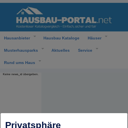
Hausanbieter
Hausbau Kataloge
Häuser
Musterhausparks
Aktuelles
Service
Rund ums Haus
Keine news_id übergeben.
Privatsphäre