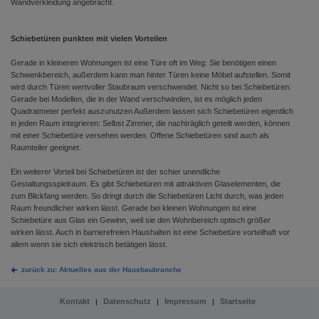
Wandverkleidung angebracht.
Schiebetüren punkten mit vielen Vorteilen
Gerade in kleineren Wohnungen ist eine Türe oft im Weg: Sie benötigen einen
Schwenkbereich, außerdem kann man hinter Türen keine Möbel aufstellen. Somit
wird durch Türen wertvoller Staubraum verschwendet. Nicht so bei Schiebetüren:
Gerade bei Modellen, die in der Wand verschwinden, ist es möglich jeden
Quadratmeter perfekt auszunutzen Außerdem lassen sich Schiebetüren eigentlich
in jeden Raum integrieren: Selbst Zimmer, die nachträglich geteilt werden, können
mit einer Schiebetüre versehen werden. Offene Schiebetüren sind auch als
Raumteiler geeignet.
Ein weiterer Vorteil bei Schiebetüren ist der schier unendliche
Gestaltungsspielraum. Es gibt Schiebetüren mit attraktiven Glaselementen, die
zum Blickfang werden. So dringt durch die Schiebetüren Licht durch, was jeden
Raum freundlicher wirken lässt. Gerade bei kleinen Wohnungen ist eine
Schiebetüre aus Glas ein Gewinn, weil sie den Wohnbereich optisch größer
wirken lässt. Auch in barrierefreien Haushalten ist eine Schiebetüre vorteilhaft vor
allem wenn sie sich elektrisch betätigen lässt.
zurück zu: Aktuelles aus der Hausbaubranche
Kontakt
Datenschutz
Impressum
Startseite
|
|
|