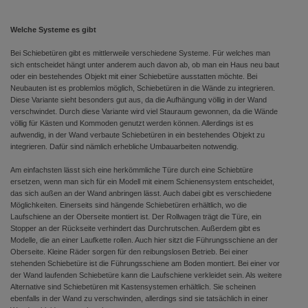
Welche Systeme es gibt
Bei Schiebetüren gibt es mittlerweile verschiedene Systeme. Für welches man
sich entscheidet hängt unter anderem auch davon ab, ob man ein Haus neu baut
oder ein bestehendes Objekt mit einer Schiebetüre ausstatten möchte. Bei
Neubauten ist es problemlos möglich, Schiebetüren in die Wände zu integrieren.
Diese Variante sieht besonders gut aus, da die Aufhängung völlig in der Wand
verschwindet. Durch diese Variante wird viel Stauraum gewonnen, da die Wände
völlig für Kästen und Kommoden genutzt werden können. Allerdings ist es
aufwendig, in der Wand verbaute Schiebetüren in ein bestehendes Objekt zu
integrieren. Dafür sind nämlich erhebliche Umbauarbeiten notwendig.
Am einfachsten lässt sich eine herkömmliche Türe durch eine Schiebtüre
ersetzen, wenn man sich für ein Modell mit einem Schienensystem entscheidet,
das sich außen an der Wand anbringen lässt. Auch dabei gibt es verschiedene
Möglichkeiten. Einerseits sind hängende Schiebetüren erhältlich, wo die
Laufschiene an der Oberseite montiert ist. Der Rollwagen trägt die Türe, ein
Stopper an der Rückseite verhindert das Durchrutschen. Außerdem gibt es
Modelle, die an einer Laufkette rollen. Auch hier sitzt die Führungsschiene an der
Oberseite. Kleine Räder sorgen für den reibungslosen Betrieb. Bei einer
stehenden Schiebetüre ist die Führungsschiene am Boden montiert. Bei einer vor
der Wand laufenden Schiebetüre kann die Laufschiene verkleidet sein. Als weitere
Alternative sind Schiebetüren mit Kastensystemen erhältlich. Sie scheinen
ebenfalls in der Wand zu verschwinden, allerdings sind sie tatsächlich in einer