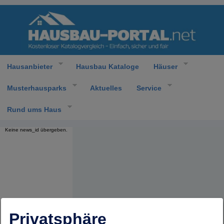
Hausanbieter
Hausbau Kataloge
Häuser
Musterhausparks
Aktuelles
Service
Rund ums Haus
Keine news_id übergeben.
Privatsphäre