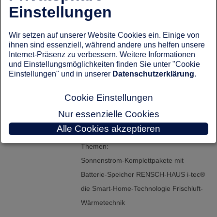
Besichtigung der Musterhäuser am
Infotag 2023
Einstellungen
Werksstandort und der Ausstattungswelt
auf über 800 m²
Wir setzen auf unserer Website Cookies ein. Einige von
ihnen sind essenziell, während andere uns helfen unsere
Persönliche Beratung rund ums Bauen
Internet-Präsenz zu verbessern. Weitere Informationen
Umfassende Informationen zur aktuellen
und Einstellungsmöglichkeiten finden Sie unter "Cookie
Einstellungen" und in unserer
Datenschutzerklärung
.
Förderung 2023
Individuelle Finanzierungsberatung
Cookie Einstellungen
Für Ihr leibliches Wohl ist gesorgt
Nur essenzielle Cookies
Betreutes Kinderprogramm
Alle Cookies akzeptieren
Informative Fachvorträge zu den
Themen:
Sonnenstrom-Komplettpakete mit
Batterie-Speicher RENSCH-HAUS i-tec®
die Smart-Home-Technologie Frischluft-
Wärmetechnik