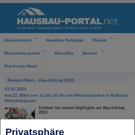
Hausanbieter
Hausbau Kataloge
Häuser
Musterhausparks
Aktuelles
Service
Rund ums Haus
Rensch Haus - Bau-Infotag 2023
23.02.2023
Am 12. März von 11 bis 16 Uhr am Werksstandort in Kalbach-
Uttrichshausen
Erleben Sie unsere Highlights am Bau-Infotag
2023.
Führungen durch die Hausproduktion um
Privatsphäre
11 und 14 Uhr
Rensch Haus - Bau-