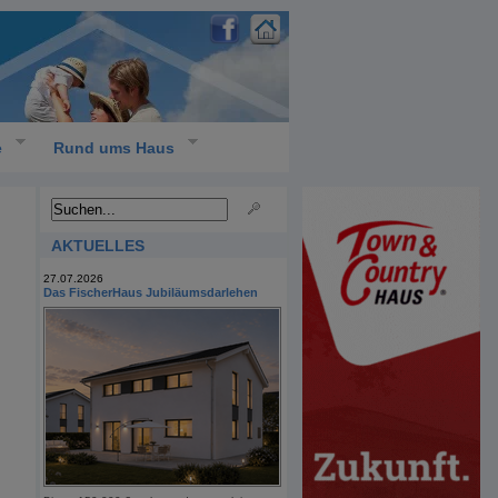
e
Rund ums Haus
AKTUELLES
27.07.2026
Das FischerHaus Jubiläumsdarlehen