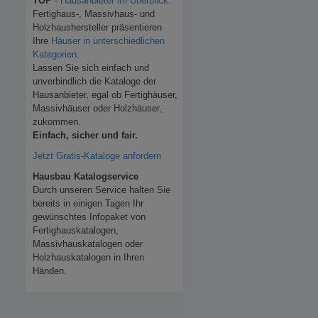
TOP
-
Hausanbieter im Überblick
.
Fertighaus-, Massivhaus- und
Holzhaushersteller präsentieren
Ihre
Häuser in unterschiedlichen
Kategorien
.
Lassen Sie sich einfach und
unverbindlich die Kataloge der
Hausanbieter, egal ob Fertighäuser,
Massivhäuser oder Holzhäuser,
zukommen.
Einfach, sicher und fair.
Jetzt Gratis-Kataloge anfordern
Hausbau Katalogservice
Durch unseren Service halten Sie
bereits in einigen Tagen Ihr
gewünschtes Infopaket von
Fertighauskatalogen,
Massivhauskatalogen oder
Holzhauskatalogen in Ihren
Händen.