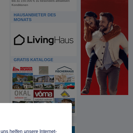
Bis zu 150.000 € zu besonders attraktiven
Konditionen
HAUSANBIETER DES
MONATS
GRATIS KATALOGE
HDA
uns helfen unsere Internet-