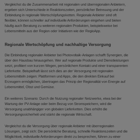
Vergleichst du die Zusammenarbeit mit regionalen und überregionalen Anbietern,
ergeben sich Unterschiede in Reaktionszeiten, persönlicher Betreuung und der
Einbindung in regionale Wertschöpfungsketten. Regionale Anbieter sind oft
flexibler, können schneller auf individuelle Anforderungen eingehen und bieten
häufig auch Beratung zu weiteren regionalen Produkten, beispielsweise bei
Lebensmitteln aus der Region oder Initiativen wie der RegioApp.
Regionale Wertschöpfung und nachhaltige Versorgung
Die Einbindung regionaler Anbieter bei Photovoltaik-Anlagen schafft Synergien, die
über den Hausbau hinausgehen. Wer auf regionale Produkte und Dienstleistungen
setzt, profitiert von kurzen Wegen, persönlichem Kontakt und einer transparenten
Lieferkette. Beispielhaft lässt sich dies an der Versorgung mit regionalen
Lebensmitteln zeigen: Plattformen und Apps, die den direkten Einkauf bei
Erzeugern ermöglichen, übertragen das Prinzip der Regionalität von Energie auf
Lebensmittel, Obst und Gemüse.
Ein weiteres Szenario: Durch die Nutzung regionaler Netzwerke, etwa bei der
Wartung der PV-Anlage oder beim Bezug von Stromspeichern, wird die
Versorgung unabhängiger von globalen Lieferketten. Dies erhöht die
Versorgungssicherheit und stärkt die regionale Wirtschaft.
Vergleichst du die Versorgung über regionale Anbieter mit überregionalen
Lösungen, zeigt sich: Die persönliche Beratung, schnelle Reaktionszeiten und die
Möglichkeit, individuelle Anforderungen direkt zu besprechen, führen zu einer