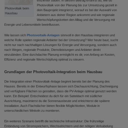
effizienter bauen. In diesem Beitrag erfährst du, wie du
Photovoltaik von der Planung bis zur Umsetzung gezielt in
Photovoltaik beim
dein Bauprojekt integrierst, worauf es bei der Auswahl von
Hausbau
Anbietern aus deiner Region ankommt und wie regionale
Wertschöpfungsketten den Alltag und die Versorgung mit
Energie und Lebensmitteln beeinflussen.
Wie lassen sich
Photovoltaik-Anlagen
sinnvoll in den Hausbau integrieren und
welche Rolle spielen regionale Anbieter bei der Umsetzung? Wer heute baut, sucht
nicht nur nach nachhaltigen Lösungen für Energie und Versorgung, sondern auch
nach Wegen, regionale Produkte, Dienstleistungen und Anbieter direkt
einzubinden. Eine durchdachte Planung ermöglicht es dir, von Anfang an Kosten,
Effizienz und regionale Wertschöpfung optimal zu steuern.
Grundlagen der Photovoltaik-Integration beim Hausbau
Die Integration einer Photovoltaik-Anlage beginnt bereits bei der Planung des
Hauses. Bereits in der Entwurfsphase lassen sich Dachausrichtung, Dachneigung
und verfügbare Flächen so gestalten, dass die PV-Anlage optimal genutzt werden
kann. Ein Beispiel: Entscheidest du dich für ein Satteldach mit südlicher
Ausrichtung, maximierst du die Sonnenausbeute und erleichterst die spätere
Installation. Auch Flachdächer bieten flexible Möglichkeiten, Module in
unterschiedlichen Winkeln zu montieren.
Ein weiteres Szenario betrifft die technische Infrastruktur: Die frühzeitige
Einbindung von Stromspeichern, Wechselrichtern und der nötigen Verkabelung