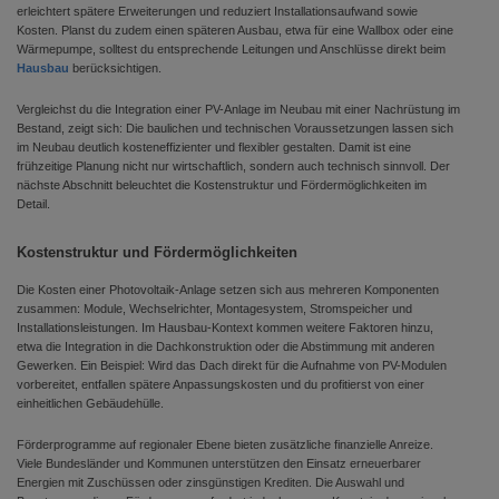
erleichtert spätere Erweiterungen und reduziert Installationsaufwand sowie
Kosten. Planst du zudem einen späteren Ausbau, etwa für eine Wallbox oder eine
Wärmepumpe, solltest du entsprechende Leitungen und Anschlüsse direkt beim
Hausbau
berücksichtigen.
Vergleichst du die Integration einer PV-Anlage im Neubau mit einer Nachrüstung im
Bestand, zeigt sich: Die baulichen und technischen Voraussetzungen lassen sich
im Neubau deutlich kosteneffizienter und flexibler gestalten. Damit ist eine
frühzeitige Planung nicht nur wirtschaftlich, sondern auch technisch sinnvoll. Der
nächste Abschnitt beleuchtet die Kostenstruktur und Fördermöglichkeiten im
Detail.
Kostenstruktur und Fördermöglichkeiten
Die Kosten einer Photovoltaik-Anlage setzen sich aus mehreren Komponenten
zusammen: Module, Wechselrichter, Montagesystem, Stromspeicher und
Installationsleistungen. Im Hausbau-Kontext kommen weitere Faktoren hinzu,
etwa die Integration in die Dachkonstruktion oder die Abstimmung mit anderen
Gewerken. Ein Beispiel: Wird das Dach direkt für die Aufnahme von PV-Modulen
vorbereitet, entfallen spätere Anpassungskosten und du profitierst von einer
einheitlichen Gebäudehülle.
Förderprogramme auf regionaler Ebene bieten zusätzliche finanzielle Anreize.
Viele Bundesländer und Kommunen unterstützen den Einsatz erneuerbarer
Energien mit Zuschüssen oder zinsgünstigen Krediten. Die Auswahl und