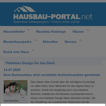
Hausanbieter
Hausbau Kataloge
Häuser
Musterhausparks
Aktuelles
Service
Rund ums Haus
Perfektes Design für das Dach
14.07.2020
Dem Dachausbau wird verstärkte Aufmerksamkeit gewidmet
Dies haben viele Gründe aber der wichtigste Grund liegt
vor allem darin, einen Mehrwert für das eigene Haus zu
erwirken. Damit sich langfristig auch verschiedene
Bereiche realitätsnah mit Varianten auseinandersetzen,
könne verschiedene Design-Ideen diskutiert werden. Mit
Dachausbau
der Schaffung von zusätzlichem Wohnraum hat der