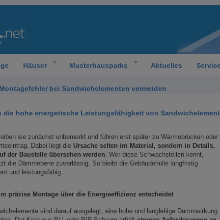
oge
Häuser
Musterhausparks
Aktuelles
Servic
n Montagefehler bei Sandwichelementen vermeiden
 die hohe energetische Leistungsfähigkeit von Sandwichelemen
leiben sie zunächst unbemerkt und führen erst später zu Wärmebrücken oder
teeintrag. Dabei liegt die
Ursache selten im Material, sondern in Details,
auf der Baustelle übersehen werden
. Wer diese Schwachstellen kennt,
zt die Dämmebene zuverlässig. So bleibt die Gebäudehülle langfristig
ient und leistungsfähig.
m präzise Montage über die Energieeffizienz entscheidet
wichelemente sind darauf ausgelegt, eine hohe und langlebige Dämmwirkung
eten. Der Kern aus PU- oder PIR-Schaum erfüllt
strenge Anforderungen an