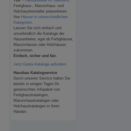
TOP
-
Hausanbieter im Überblick
.
Fertighaus-, Massivhaus- und
Holzhaushersteller präsentieren
Ihre
Häuser in unterschiedlichen
Kategorien
.
Lassen Sie sich einfach und
unverbindlich die Kataloge der
Hausanbieter, egal ob Fertighäuser,
Massivhäuser oder Holzhäuser,
zukommen.
Einfach, sicher und fair.
Jetzt Gratis-Kataloge anfordern
Hausbau Katalogservice
Durch unseren Service halten Sie
bereits in einigen Tagen Ihr
gewünschtes Infopaket von
Fertighauskatalogen,
Massivhauskatalogen oder
Holzhauskatalogen in Ihren
Händen.