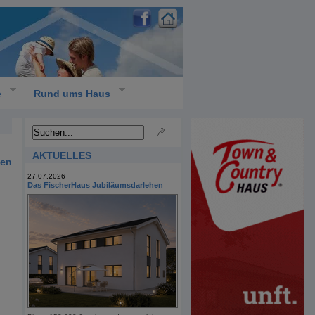
e
Rund ums Haus
AKTUELLES
ten
27.07.2026
Das FischerHaus Jubiläumsdarlehen