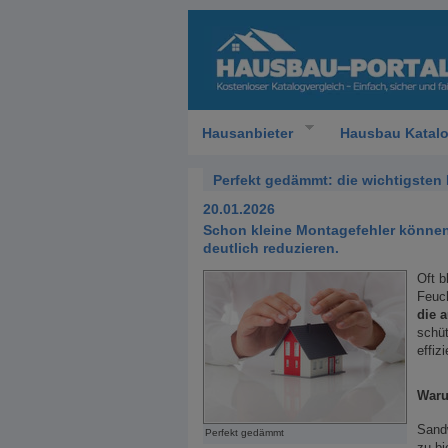
Hausanbieter
Hausbau Katal
Perfekt gedämmt: die wichtigste
20.01.2026
Schon kleine Montagefehler können
deutlich reduzieren.
Oft b
Feuch
die 
schüt
effiz
Waru
Sand
Perfekt gedämmt
zu bi