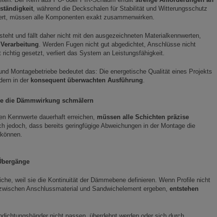
ständigkeit
, während die Deckschalen für Stabilität und Witterungsschutz
iert, müssen alle Komponenten exakt zusammenwirken.
steht und fällt daher nicht mit den ausgezeichneten Materialkennwerten,
 Verarbeitung
. Werden Fugen nicht gut abgedichtet, Anschlüsse nicht
 richtig gesetzt, verliert das System an Leistungsfähigkeit.
und Montagebetriebe bedeutet das: Die energetische Qualität eines Projekts
dern in der
konsequent überwachten Ausführung
.
sie die Dämmwirkung schmälern
en Kennwerte dauerhaft erreichen,
müssen alle Schichten präzise
sich jedoch, dass bereits geringfügige Abweichungen in der Montage die
 können.
Übergänge
iche, weil sie die Kontinuität der Dämmebene definieren. Wenn Profile nicht
n zwischen Anschlussmaterial und Sandwichelement ergeben,
entstehen
bdichtungsbänder nicht passen, überdehnt werden oder sich durch