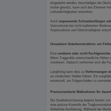
eingedreht werden, beschädigen die Deck
locker gesetzt, kann sich das Element min
Luftundichtigkeiten entstehen.
Auch
unpassende Schraubenlängen ode
Setzverluste bei nicht kalibrierten Werkz
Anpressdruck und Gleichmäßigkeit entsch
Unsaubere Unterkonstruktion: ein Fehl
Eine
unebene oder nicht fluchtgerechte
Wenn Tragprofile unterschiedliche Höhen 
montieren. Dadurch verformen sich die F
Langfristig kann dies zu
Verformungen de
an verdeckten Stellen führen. Ein sorgfält
essenziell, um Folgeschäden zu vermeide
Praxisorientierte Maßnahmen für daue
Die Qualitätssicherung beginnt bereits vo
eine präzise Kontrolle der Tragkonstruktio
fehlerfreie Ausführung. Während der Mont