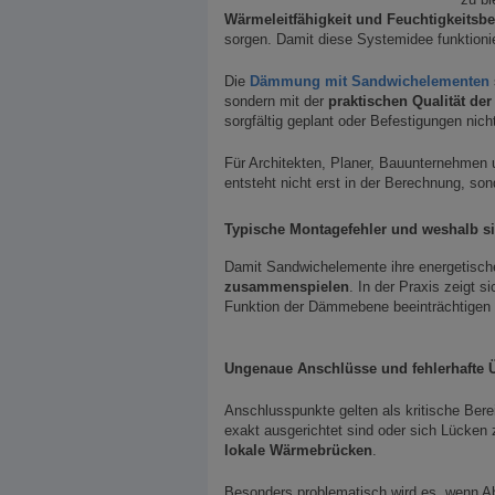
Wärmeleitfähigkeit und Feuchtigkeitsbe
sorgen. Damit diese Systemidee funktion
Die
Dämmung mit Sandwichelementen
sondern mit der
praktischen Qualität der
sorgfältig geplant oder Befestigungen nicht
Für Architekten, Planer, Bauunternehmen 
entsteht nicht erst in der Berechnung, son
Typische Montagefehler und weshalb 
Damit Sandwichelemente ihre energetisch
zusammenspielen
. In der Praxis zeigt 
Funktion der Dämmebene beeinträchtigen
Ungenaue Anschlüsse und fehlerhafte 
Anschlusspunkte gelten als kritische Bere
exakt ausgerichtet sind oder sich Lücke
lokale Wärmebrücken
.
Besonders problematisch wird es, wenn A