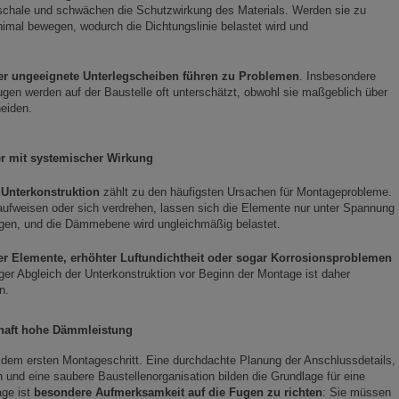
schale und schwächen die Schutzwirkung des Materials. Werden sie zu
imal bewegen, wodurch die Dichtungslinie belastet wird und
r ungeeignete Unterlegscheiben führen zu Problemen
. Insbesondere
eugen werden auf der Baustelle oft unterschätzt, obwohl sie maßgeblich über
eiden.
er mit systemischer Wirkung
 Unterkonstruktion
zählt zu den häufigsten Ursachen für Montageprobleme.
aufweisen oder sich verdrehen, lassen sich die Elemente nur unter Spannung
ugen, und die Dämmebene wird ungleichmäßig belastet.
r Elemente, erhöhter Luftundichtheit oder sogar Korrosionsproblemen
iger Abgleich der Unterkonstruktion vor Beginn der Montage ist daher
n.
rhaft hohe Dämmleistung
r dem ersten Montageschritt. Eine durchdachte Planung der Anschlussdetails,
n und eine saubere Baustellenorganisation bilden die Grundlage für eine
age ist
besondere Aufmerksamkeit auf die Fugen zu richten
: Sie müssen