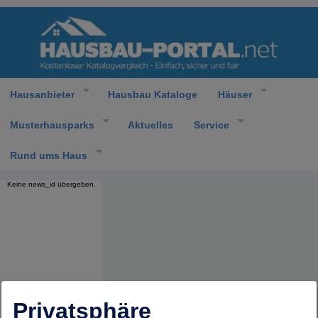
Hausanbieter
Hausbau Kataloge
Häuser
Musterhausparks
Aktuelles
Service
Rund ums Haus
Keine news_id übergeben.
Privatsphäre