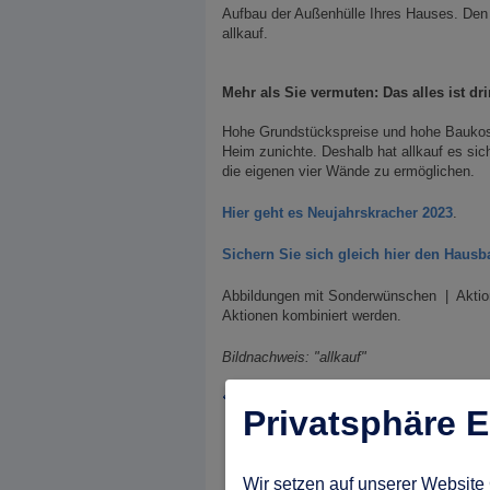
Aufbau der Außenhülle Ihres Hauses. Den
allkauf.
Mehr als Sie vermuten: Das alles ist dri
Hohe Grundstückspreise und hohe Baukos
Heim zunichte. Deshalb hat allkauf es si
die eigenen vier Wände zu ermöglichen.
Hier geht es Neujahrskracher 2023
.
Sichern Sie sich gleich hier den Hausb
Abbildungen mit Sonderwünschen | Aktion 
Aktionen kombiniert werden.
Bildnachweis: "allkauf"
zurück zu: Aktuelles aus der Hausbaubranche
Privatsphäre E
Wir setzen auf unserer Website 