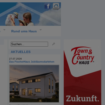
e
Rund ums Haus
AKTUELLES
27.07.2026
Das FischerHaus Jubiläumsdarlehen