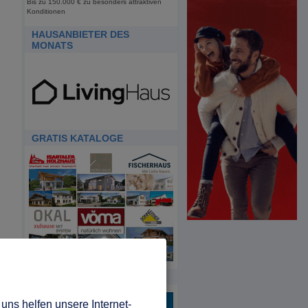
Bis zu 150.000 € zu besonders attraktiven
Konditionen
HAUSANBIETER DES
MONATS
GRATIS KATALOGE
HDA
uns helfen unsere Internet-