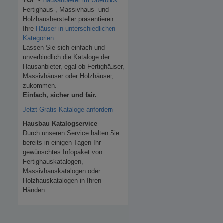
TOP
-
Hausanbieter im Überblick
.
Fertighaus-, Massivhaus- und
Holzhaushersteller präsentieren
Ihre
Häuser in unterschiedlichen
Kategorien
.
Lassen Sie sich einfach und
unverbindlich die Kataloge der
Hausanbieter, egal ob Fertighäuser,
Massivhäuser oder Holzhäuser,
zukommen.
Einfach, sicher und fair.
Jetzt Gratis-Kataloge anfordern
Hausbau Katalogservice
Durch unseren Service halten Sie
bereits in einigen Tagen Ihr
gewünschtes Infopaket von
Fertighauskatalogen,
Massivhauskatalogen oder
Holzhauskatalogen in Ihren
Händen.