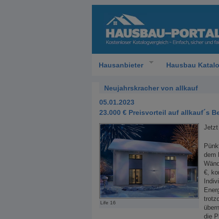
Hausanbieter
Hausbau Katal
Neujahrskracher von allkauf
05.01.2023
23.000 € Preisvorteil auf allkauf´s Be
Jetzt
Pünkt
dem
Wänd
€, k
Indiv
Energ
trotz
Life 16
übern
die P