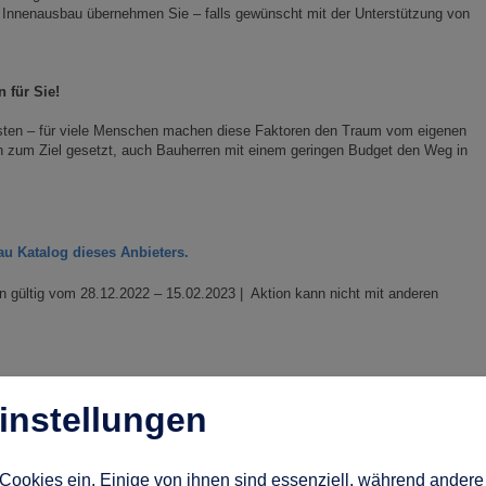
 Innenausbau übernehmen Sie – falls gewünscht mit der Unterstützung von
n für Sie!
ten – für viele Menschen machen diese Faktoren den Traum vom eigenen
ch zum Ziel gesetzt, auch Bauherren mit einem geringen Budget den Weg in
au Katalog dieses Anbieters.
gültig vom 28.12.2022 – 15.02.2023 | Aktion kann nicht mit anderen
instellungen
Cookies ein. Einige von ihnen sind essenziell, während andere 