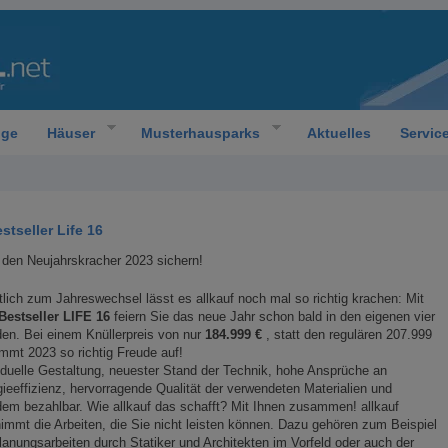
oge
Häuser
Musterhausparks
Aktuelles
Servic
stseller Life 16
 den Neujahrskracher 2023 sichern!
lich zum Jahreswechsel lässt es allkauf noch mal so richtig krachen: Mit
Bestseller LIFE 16
feiern Sie das neue Jahr schon bald in den eigenen vier
en. Bei einem Knüllerpreis von nur
184.999 €
, statt den regulären 207.999
ommt 2023 so richtig Freude auf!
iduelle Gestaltung, neuester Stand der Technik, hohe Ansprüche an
ieeffizienz, hervor­ragende Qualität der verwendeten Materialien und
dem bezahlbar. Wie allkauf das schafft? Mit Ihnen zusammen! allkauf
immt die Arbeiten, die Sie nicht leisten können. Dazu gehören zum Beispiel
lanungsarbeiten durch Statiker und Architekten im Vorfeld oder auch der