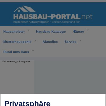
Hausanbieter
Hausbau Kataloge
Häuser
Musterhausparks
Aktuelles
Service
Rund ums Haus
Keine news_id übergeben.
Privatsphäre