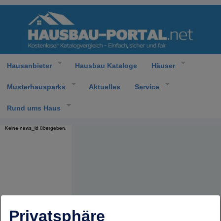
Hausanbieter
Hausbau Kataloge
Häuser
Musterhausparks
Aktuelles
Service
Rund ums Haus
Keine news_id übergeben.
Privatsphäre