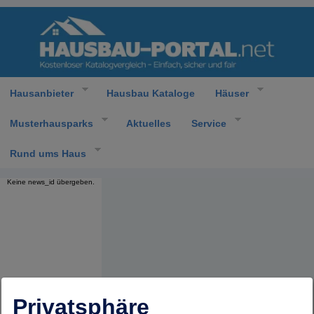
Hausanbieter
Hausbau Kataloge
Häuser
Musterhausparks
Aktuelles
Service
Rund ums Haus
Keine news_id übergeben.
Privatsphäre