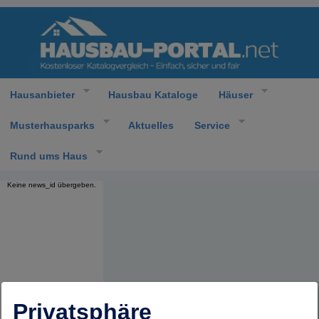
Hausanbieter
Hausbau Kataloge
Häuser
Musterhausparks
Aktuelles
Service
Rund ums Haus
Keine news_id übergeben.
Privatsphäre