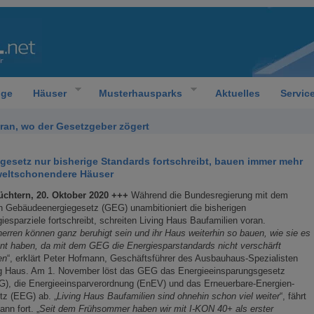
oge
Häuser
Musterhausparks
Aktuelles
Servic
ran, wo der Gesetzgeber zögert
setz nur bisherige Standards fortschreibt, bauen immer mehr
weltschonendere Häuser
üchtern, 20. Oktober 2020 +++
Während die Bundesregierung mit dem
 Gebäudeenergiegesetz (GEG) unambitioniert die bisherigen
iesparziele fortschreibt, schreiten Living Haus Baufamilien voran.
erren können ganz beruhigt sein und ihr Haus weiterhin so bauen, wie sie es
nt haben, da mit dem GEG die Energiesparstandards nicht verschärft
en
“, erklärt Peter Hofmann, Geschäftsführer des Ausbauhaus-Spezialisten
ng Haus. Am 1. November löst das GEG das Energieeinsparungsgesetz
), die Energieeinsparverordnung (EnEV) und das Erneuerbare-Energien-
tz (EEG) ab. „
Living Haus Baufamilien sind ohnehin schon viel weiter
“, fährt
nn fort. „
Seit dem Frühsommer haben wir mit I-KON 40+ als erster