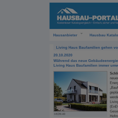
Hausanbieter
Hausbau Katal
Living Haus Baufamilien gehen vo
20.10.2020
Während das neue Gebäudeenergiege
Living Haus Baufamilien immer um
Schl
neuen
Energ
„
Bauh
gepla
werd
Livi
(EnEG
Gese
I-KON 40
Hofma