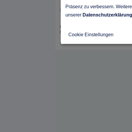
Präsenz zu verbessern. Weitere 
Sichern Sie sich gleich hier den Hausb
unserer
Datenschutzerklärun
Bildnachweis:
Living Haus
Cookie Einstellungen
zurück zu: Aktuelles aus der Hausbaubranche