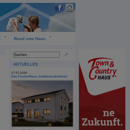
e
Rund ums Haus
AKTUELLES
27.07.2026
Das FischerHaus Jubiläumsdarlehen