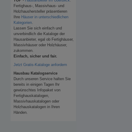
TOP
-
Hausanbieter im Überblick
.
Fertighaus-, Massivhaus- und
Holzhaushersteller präsentieren
Ihre
Häuser in unterschiedlichen
Kategorien
.
Lassen Sie sich einfach und
unverbindlich die Kataloge der
Hausanbieter, egal ob Fertighäuser,
Massivhäuser oder Holzhäuser,
zukommen.
Einfach, sicher und fair.
Jetzt Gratis-Kataloge anfordern
Hausbau Katalogservice
Durch unseren Service halten Sie
bereits in einigen Tagen Ihr
gewünschtes Infopaket von
Fertighauskatalogen,
Massivhauskatalogen oder
Holzhauskatalogen in Ihren
Händen.