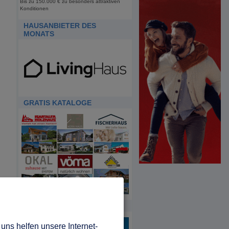
Bis zu 150.000 € zu besonders attraktiven
Konditionen
HAUSANBIETER DES
MONATS
GRATIS KATALOGE
HDA
uns helfen unsere Internet-