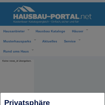
Hausanbieter
Hausbau Kataloge
Häuser
Musterhausparks
Aktuelles
Service
Rund ums Haus
Keine news_id übergeben.
Privatsphäre