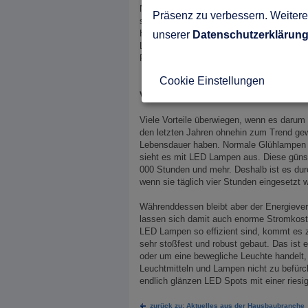
Nur dann, wenn die Parameter ähnlich ausf
Präsenz zu verbessern. Weitere 
sich die wichtigsten Erkenntnisse in Bezu
Halogenspots ist es auch bei LED Strahler
unserer
Datenschutzerklärun
Licht erzeugen. Neue LED Strahler hingege
Flächen ausleuchten, als im Vergleich mit
Cookie Einstellungen
Vorteile von LED Spots
Viele Vorteile überwiegen, wenn es darum
den letzten Jahren ohnehin zum Trend gew
Lebensdauer haben. Normale Glühlampen 
sieht es mit LED Lampen aus. Diese güns
000 Stunden und mehr. Deshalb ist es dur
wenn sie täglich vier Stunden eingesetzt 
Währenddessen bleibt aber der Energieve
lassen sich damit auch enorme Stromkoste
LED Lampen so effizient sind, kommt es z
sehr stoßfest und robust gebaut. Das ist e
oder um eine bewegliche Leuchte handelt, 
Leuchtmitteln und Lampen nicht zu befürcht
endlich glänzen LED Spots mit einer ries
zurück zu: Aktuelles aus der Hausbaubranche