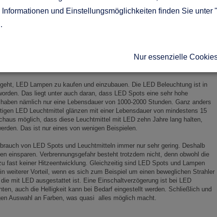
allen, kann ein solcher Vergleich stattfinden. Aus diesen Faktoren lassen
Informationen und Einstellungsmöglichkeiten finden Sie unter 
g auf eine effiziente Beleuchtung mit LED Lampen ziehen. Ähnlich, wie
n oft der Fall, dass diese mit einem Abstrahlwinkel zwischen 30° und 35°
g
.
n bieten einen Abstrahlwinkel von 45° bis 120°. Damit lassen sich größere
 einem Halogenstrahler.
Nur essenzielle Cookie
 geht, LED Lampen zu kaufen und einzubauen. Die LED Beleuchtung ist in
orden. Das liegt unter auch daran, dass LED Spots eine sehr hohe
haben nämlich nur eine Lebensdauer von 1000-2000 Stunden. Ganz anders
tigen LED Leuchtmittel glänzen mit einer Lebensdauer von mindestens 15
chaus möglich, dass diese Leuchtmittel mit LED zehn Jahre lang halten,
werden. Das ist nur eines von wenigen Beispielen.
rbrauch von LED Spots und Leuchtmitteln immer nur sehr gering. Deshalb
n einsparen. Verbrennungsgefahr besteht trotzdem nicht, denn obwohl die
u fast keiner Hitzeentwicklung. Gleichzeitig sind LED Spots und Lampen
in weiterer Vorteil, wenn es sich zum Beispiel um einen beweglichen Strahler
die mit LED ausgestattet ist. Eine Einschaltverzögerung ist bei LED
en, auch die Helligkeit kann bei Bedarf eingestellt werden. Schließlich und
igen Auswahl an Farben, was quasi alles möglich macht.