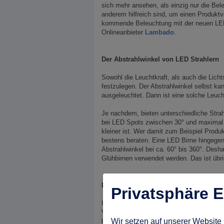
sich mehr ansehen, als einzig nur die Bel
anderem hilfreich sind, um einen Produktv
kommende Beleuchtung mit der neuen LED T
Onlineanbieter
Lambado
.
Der Abstrahlwinkel von LED Strahlern
Sowohl die Leuchtkraft, als auch die Licht
festzulegen. Der Abstrahlwinkel selbst kan
ausgeleuchtet. Dann ist eine solche Leucht
Je nachdem, bieten unterschiedliche Strah
bei LED Spots zwischen 30° und maximal 12
kleiner ist. Wer damit zum Beispiel Produk
bestens beraten. Eine LED Birne hingegen s
Abstrahlwinkel bei ca. 60° bis 360°. Desh
Glühbirnen verwendet werden. Das ist übri
Die Dioden berücksichtigen
Privatsphäre E
Umso wichtiger ist es, die Helligkeit der
Vergleich mit anderen Halogen Lampen od
Wir setzen auf unserer Website 
kann. Anders ist es nicht möglich, diverse