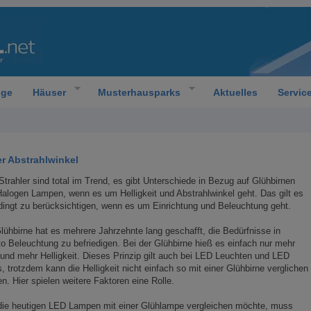
oge
Häuser
Musterhausparks
Aktuelles
Servic
er Abstrahlwinkel
trahler sind total im Trend, es gibt Unterschiede in Bezug auf Glühbirnen
alogen Lampen, wenn es um Helligkeit und Abstrahlwinkel geht. Das gilt es
ingt zu berücksichtigen, wenn es um Einrichtung und Beleuchtung geht.
lühbirne hat es mehrere Jahrzehnte lang geschafft, die Bedürfnisse in
o Beleuchtung zu befriedigen. Bei der Glühbirne hieß es einfach nur mehr
und mehr Helligkeit. Dieses Prinzip gilt auch bei LED Leuchten und LED
, trotzdem kann die Helligkeit nicht einfach so mit einer Glühbirne verglichen
n. Hier spielen weitere Faktoren eine Rolle.
die heutigen LED Lampen mit einer Glühlampe vergleichen möchte, muss