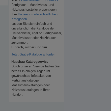
TOP
-
Hausanbieter im Überblick
.
Fertighaus-, Massivhaus- und
Holzhaushersteller präsentieren
Ihre
Häuser in unterschiedlichen
Kategorien
.
Lassen Sie sich einfach und
unverbindlich die Kataloge der
Hausanbieter, egal ob Fertighäuser,
Massivhäuser oder Holzhäuser,
zukommen.
Einfach, sicher und fair.
Jetzt Gratis-Kataloge anfordern
Hausbau Katalogservice
Durch unseren Service halten Sie
bereits in einigen Tagen Ihr
gewünschtes Infopaket von
Fertighauskatalogen,
Massivhauskatalogen oder
Holzhauskatalogen in Ihren
Händen.