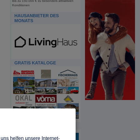
Bis zu 150.000 € zu besonders attraktiven
Konditionen
HAUSANBIETER DES
MONATS
GRATIS KATALOGE
HDA
uns helfen unsere Internet-