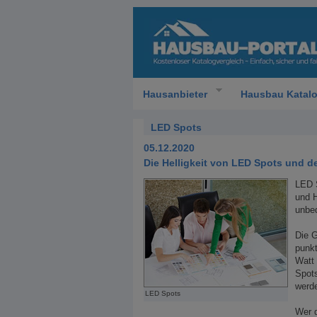
Hausanbieter
Hausbau Katal
LED Spots
05.12.2020
Die Helligkeit von LED Spots und d
LED S
und H
unbed
Die G
punkt
Watt 
Spots
werde
LED Spots
Wer 