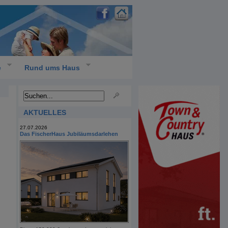
e
Rund ums Haus
AKTUELLES
27.07.2026
Das FischerHaus Jubiläumsdarlehen