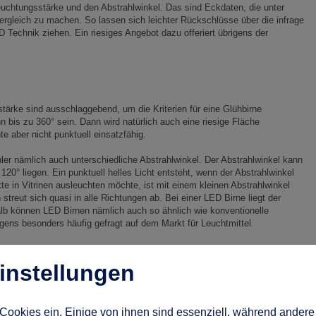
euchtungsstärke und den Abstrahlwinkel. Das sind Eckdaten, die unter
ergleich zu machen. So lassen sich leichter Rückschlüsse über die infrage
echnik ziehen. Ein riesiges Angebot dazu offeriert übrigens der
stärke sind ausschlaggebend, um die Kriterien für eine Glühbirne
n bis zu 360° sein. Dann wird natürlich auch eine riesige Fläche
e aber nicht punktuell einsatzfähig.
ler nämlich auch unterschiedliche Abstrahlwinkel. Der Abstrahlwinkel kann
0° liegen. Ein punktuell helles Licht entsteht, wenn der Abstrahlwinkel
te in Vitrinen ausleuchten möchte, ist mit einem kleinen Abstrahlwinkel
treut sich quasi in alle Richtungen ab. Bei einer LED Birne liegt der
alb können LED Birnen nämlich auch so ähnlich wie konventionelle
gens besonders häufig gefragt auf dem Markt für Leuchtmittel.
instellungen
 verwendeten Dioden und den Abstrahlwinkel zu berücksichtigen, damit ein
er Energiesparlampen, sowie konventionellen Glühlampen gemacht werden
Cookies ein. Einige von ihnen sind essenziell, während andere 
 Strahler untereinander in punkto Leistung und Abstrahlwinkel zu vergleichen.