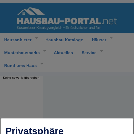
Hausanbieter
Hausbau Kataloge
Häuser
Musterhausparks
Aktuelles
Service
Rund ums Haus
Keine news_id übergeben.
Privatsphäre