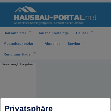
Hausanbieter
Hausbau Kataloge
Häuser
Musterhausparks
Aktuelles
Service
Rund ums Haus
Keine news_id übergeben.
Privatsphäre