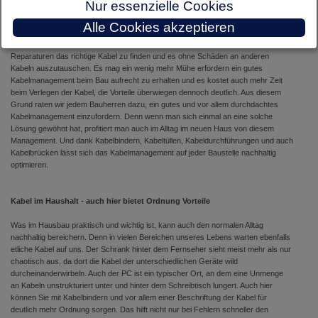
Nur essenzielle Cookies
Da ist etwas dran, aber dennoch müssen wir widersprechen. Denn gut und
ordentlich verlegte Kabel bieten den entscheidenden Vorteil, dass diese in der
Alle Cookies akzeptieren
Regel deutlich länger halten, weniger Schäden aufweisen und somit auch zu
weniger Reparaturen führen. Zudem ist es deutlich einfacher, bei erforderlichen
Reparaturen das richtige Kabel zu finden und es ohne Schäden an anderen
Kabeln auszutauschen. Es mag ein wenig mehr Mühe erfordern ein gutes
Kabelmanagement beim Bau aufrecht zu erhalten und es kostet auch mehr Zeit
beim Verlegen der Kabel, die Vorteile überwiegen dennoch deutlich. Aus diesem
Grund raten wir jedem Bauherren dazu, ein gutes und vor allem durchdachtes
Kabelmanagement einzufordern. Denn wenn man sich einmal an eine solche
Lösung gewöhnt hat, profitiert man auch im Alltag im neuen Haus von diesem
Management. Und dank Kabelbindern, Kabeltüllen, Kabeldurchführungen und auch
Kabelbrücken lässt sich das Kabelmanagement auf jeder Baustelle nachhaltig
optimieren.
Kabel im Haushalt - auch hier bietet Ordnung Vorteile
Was im Hausbau praktisch und wichtig ist, kann auch den normalen Alltag
nachhaltig bereichern. Denn in vielen Bereichen unseres Lebens warten ebenfalls
etliche Kabel auf uns. Der Schrank hinter dem Fernseher sieht meist mehr als nur
chaotisch aus, da dort die Kabel der unterschiedlichen Geräte wild
durcheinanderwirbeln. Auch der PC ist ein typischer Ort, an dem eine Unmenge
an Kabeln unstrukturiert unter und hinter dem Schreibtisch lungert. Auch hier
können Sie mit Kabelbindern und vor allem einer Beschriftung der Kabel für
deutlich mehr Ordnung sorgen. Das hilft nicht nur bei Fehlern schneller den