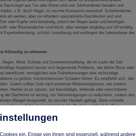
 wie Dachziegel aus Ton oder Beton sind seit Jahrhunderten bewährt und
häden, z.B. durch Hagel, ist rascher Austausch essentiell. Schieferdächer,
hre alt werden, aber sie erfordern spezialisierte Dachdecker und sind
Zink oder Kupfer sind beständig, jedoch bei Regen lauter und benötigen
ff- oder Bitumendächer sind leicht, aber weniger langlebig und UV-anfällig.
mit Expertenberatung, schützt zuverlässig und verlängert die Lebensdauer des
e frühzeitig zu erkennen
s. Regen, Wind, Schnee und Sonneneinstrahlung, die im Laufe der Zeit
lmäßige Inspektion lassen sich beginnende Probleme, wie kleine Risse oder
al identifiziert, ermöglichen eine Früherkennungen eine rechtzeitige
robleme zu großen, kostenintensiven Schäden führen. Es empfiehlt sich, das
rüfen. Zudem sollten Soie nach extremen Wetterereignissen, wie starken
en. Hierbei ist es ratsam, auf beschädigte, fehlende oder verschobene
ng der Dachrinne ist wichtig, um Verunreinigungen zu reduzieren, sodass das
den Mängel festgestellt, ist rasches Handeln gefragt. Denn schnelle
er, sondern auch für die Langlebigkeit des Daches unerlässlich. Tipp:
chdecker der regelmäßig Ihr
Dach inspiziert
und notwendige Reparaturen
instellungen
ässerung
Cookies ein. Einige von ihnen sind essenziell, während andere 