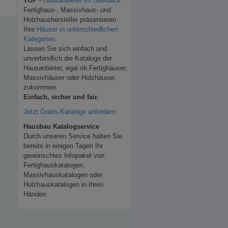
TOP
-
Hausanbieter im Überblick
.
Fertighaus-, Massivhaus- und
Holzhaushersteller präsentieren
Ihre
Häuser in unterschiedlichen
Kategorien
.
Lassen Sie sich einfach und
unverbindlich die Kataloge der
Hausanbieter, egal ob Fertighäuser,
Massivhäuser oder Holzhäuser,
zukommen.
Einfach, sicher und fair.
Jetzt Gratis-Kataloge anfordern
Hausbau Katalogservice
Durch unseren Service halten Sie
bereits in einigen Tagen Ihr
gewünschtes Infopaket von
Fertighauskatalogen,
Massivhauskatalogen oder
Holzhauskatalogen in Ihren
Händen.