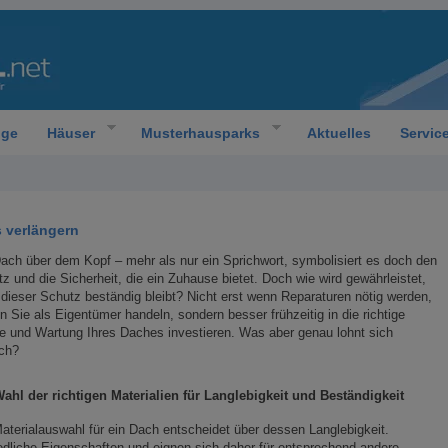
oge
Häuser
Musterhausparks
Aktuelles
Servic
s verlängern
ach über dem Kopf – mehr als nur ein Sprichwort, symbolisiert es doch den
z und die Sicherheit, die ein Zuhause bietet. Doch wie wird gewährleistet,
dieser Schutz beständig bleibt? Nicht erst wenn Reparaturen nötig werden,
en Sie als Eigentümer handeln, sondern besser frühzeitig in die richtige
e und Wartung Ihres Daches investieren. Was aber genau lohnt sich
ich?
Wahl der richtigen Materialien für Langlebigkeit und Beständigkeit
aterialauswahl für ein Dach entscheidet über dessen Langlebigkeit.
edliche Eigenschaften und eignen sich daher für entsprechend andere