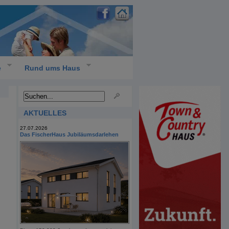
e
Rund ums Haus
AKTUELLES
27.07.2026
Das FischerHaus Jubiläumsdarlehen