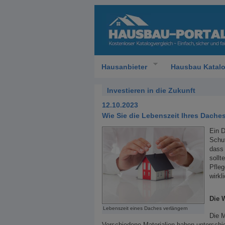
Hausanbieter
Hausbau Katal
Investieren in die Zukunft
12.10.2023
Wie Sie die Lebenszeit Ihres Dache
Ein D
Schut
dass 
sollt
Pfleg
wirkl
Die 
Lebenszeit eines Daches verlängern
Die M
Verschiedene Materialien haben unterschi