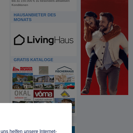
Bis zu 150.000 € zu besonders attraktiven
Konditionen
HAUSANBIETER DES
MONATS
GRATIS KATALOGE
HDA
uns helfen unsere Internet-