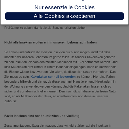
Auswirkung auf unser Leben, doch das täuscht. Denn ohne Insekten würden viele
Nur essenzielle Cookies
Abläufe der Natur einfach nicht mehr funktionieren. Sterben die Insekten aus, wird
es auch für den Menschen schwieriger als Spezies zu existieren. Einige Forscher
Alle Cookies akzeptieren
gehen sogar so weit, dass mit dem Ende der Insekten auch das Ende der
Menschheit besiegelt sei. Daher ist es wichtig, den Insekten die notwendigen
Freiräume zu geben, damit sie als Spezies erhalten bleiben.
Nicht alle Insekten wollen wir in unserem Lebensraum haben
So schön und nützlich die meisten Insekten auch sein mögen, nicht mit allen
möchten wir unseren Lebensraum gerne teilen. Besonders Kakerlaken gehören
zu den Insekten, die von den meisten Menschen mit Ekel betrachtet werden. Und
sind Kakerlaken erst einmal in einem Haushalt eingezogen, kann es schwer sein
die Biester wieder loszuwerden. Vor allem, da diese sich rasant vermehren. Das
Ziel muss es sein,
Kakerlaken schnell loswerden
zu können. Hier sind Fallen
besonders hilfreich und sicher, da diese auch mit Haustieren und Kleinkindern in
der Wohnung verwendet werden können. Und die Kakerlaken lassen sich so
sicher und vor allem schnell entfernen. Denn so nützlich diese in der freien Natur
sind, so als Müllmänner der Natur, so unwillkommen sind diese in unserem
Zuhause.
Fazit: Insekten sind schön, nützlich und vielfältig
Zusammenfassend lässt sich sagen, dass wir viel stärker auf die Insekten in