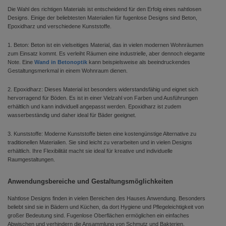
Die Wahl des richtigen Materials ist entscheidend für den Erfolg eines nahtlosen
Designs. Einige der beliebtesten Materialien für fugenlose Designs sind Beton,
Epoxidharz und verschiedene Kunststoffe.
1. Beton: Beton ist ein vielseitiges Material, das in vielen modernen Wohnräumen
zum Einsatz kommt. Es verleiht Räumen eine industrielle, aber dennoch elegante
Note. Eine
Wand in Betonoptik
kann beispielsweise als beeindruckendes
Gestaltungsmerkmal in einem Wohnraum dienen.
2. Epoxidharz: Dieses Material ist besonders widerstandsfähig und eignet sich
hervorragend für Böden. Es ist in einer Vielzahl von Farben und Ausführungen
erhältlich und kann individuell angepasst werden. Epoxidharz ist zudem
wasserbeständig und daher ideal für Bäder geeignet.
3. Kunststoffe: Moderne Kunststoffe bieten eine kostengünstige Alternative zu
traditionellen Materialien. Sie sind leicht zu verarbeiten und in vielen Designs
erhältlich. Ihre Flexibilität macht sie ideal für kreative und individuelle
Raumgestaltungen.
Anwendungsbereiche und Gestaltungsmöglichkeiten
Nahtlose Designs finden in vielen Bereichen des Hauses Anwendung. Besonders
beliebt sind sie in Bädern und Küchen, da dort Hygiene und Pflegeleichtigkeit von
großer Bedeutung sind. Fugenlose Oberflächen ermöglichen ein einfaches
Abwischen und verhindern die Ansammlung von Schmutz und Bakterien.