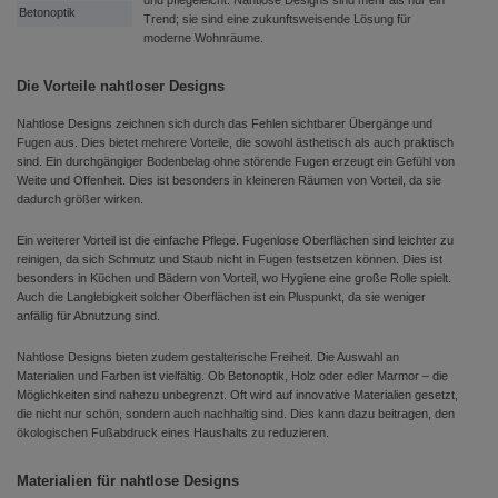
und pflegeleicht. Nahtlose Designs sind mehr als nur ein
Betonoptik
Trend; sie sind eine zukunftsweisende Lösung für
moderne Wohnräume.
Die Vorteile nahtloser Designs
Nahtlose Designs zeichnen sich durch das Fehlen sichtbarer Übergänge und
Fugen aus. Dies bietet mehrere Vorteile, die sowohl ästhetisch als auch praktisch
sind. Ein durchgängiger Bodenbelag ohne störende Fugen erzeugt ein Gefühl von
Weite und Offenheit. Dies ist besonders in kleineren Räumen von Vorteil, da sie
dadurch größer wirken.
Ein weiterer Vorteil ist die einfache Pflege. Fugenlose Oberflächen sind leichter zu
reinigen, da sich Schmutz und Staub nicht in Fugen festsetzen können. Dies ist
besonders in Küchen und Bädern von Vorteil, wo Hygiene eine große Rolle spielt.
Auch die Langlebigkeit solcher Oberflächen ist ein Pluspunkt, da sie weniger
anfällig für Abnutzung sind.
Nahtlose Designs bieten zudem gestalterische Freiheit. Die Auswahl an
Materialien und Farben ist vielfältig. Ob Betonoptik, Holz oder edler Marmor – die
Möglichkeiten sind nahezu unbegrenzt. Oft wird auf innovative Materialien gesetzt,
die nicht nur schön, sondern auch nachhaltig sind. Dies kann dazu beitragen, den
ökologischen Fußabdruck eines Haushalts zu reduzieren.
Materialien für nahtlose Designs