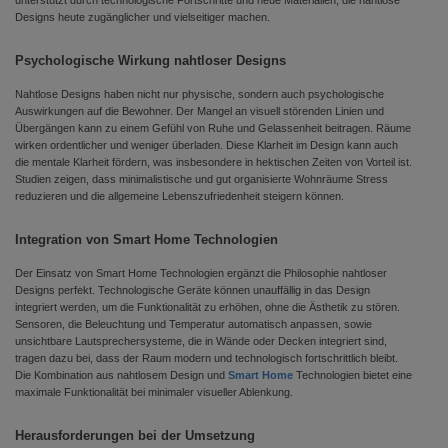
unterstützt durch technologische Fortschritte und neue Materialien, die nahtlose
Designs heute zugänglicher und vielseitiger machen.
Psychologische Wirkung nahtloser Designs
Nahtlose Designs haben nicht nur physische, sondern auch psychologische
Auswirkungen auf die Bewohner. Der Mangel an visuell störenden Linien und
Übergängen kann zu einem Gefühl von Ruhe und Gelassenheit beitragen. Räume
wirken ordentlicher und weniger überladen. Diese Klarheit im Design kann auch
die mentale Klarheit fördern, was insbesondere in hektischen Zeiten von Vorteil ist.
Studien zeigen, dass minimalistische und gut organisierte Wohnräume Stress
reduzieren und die allgemeine Lebenszufriedenheit steigern können.
Integration von Smart Home Technologien
Der Einsatz von Smart Home Technologien ergänzt die Philosophie nahtloser
Designs perfekt. Technologische Geräte können unauffällig in das Design
integriert werden, um die Funktionalität zu erhöhen, ohne die Ästhetik zu stören.
Sensoren, die Beleuchtung und Temperatur automatisch anpassen, sowie
unsichtbare Lautsprechersysteme, die in Wände oder Decken integriert sind,
tragen dazu bei, dass der Raum modern und technologisch fortschrittlich bleibt.
Die Kombination aus nahtlosem Design und
Smart Home
Technologien bietet eine
maximale Funktionalität bei minimaler visueller Ablenkung.
Herausforderungen bei der Umsetzung