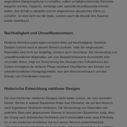
angenehme Klangumgebung zu schaffen, sollten schallabsorbierende Elemente
integriert werden. Teppiche, Vorhänge oder spezielle Akustikpaneele können
helfen, den Schall zu dämpfen und ein angenehmes akustisches Klima zu
schaffen. So wird nicht nur die Optik, sondern auch die Akustik des Raumes
positiv beeinflusst.
Nachhaltigkeit und Umweltbewusstsein
Moderne Wohnkonzepte legen vermehrt Wert auf Nachhaltigkeit. Nahtlose
Designs können auch in diesem Bereich punkten. Viele der eingesetzten
Materialien sind nicht nur langlebig, sondern auch recyclebar. Die Verwendung von
umweltfreundlichen Materialien, wie zum Beispiel biobasierte Kunststoffe oder
recycelter Beton, trägt zur Reduzierung des ökologischen Fußabdrucks bei.
Zudem ermöglicht die einfache Pflege nahtloser Oberflächen den Einsatz von
umweltfreundlichen Reinigungsmitteln, was den Wasserverbrauch und den
Einsatz von Chemikalien reduziert.
Historische Entwicklung nahtloser Designs
Die Geschichte der nahtlosen Designs reicht weiter zurück, als man vermuten
könnte. Bereits in antiken Bauwerken findet man Elemente, die auf den Wunsch
nach fugenlosen Strukturen hindeuten. Die Verwendung von Materialien wie
poliertem Stein oder gegossenem Marmor in historischen Bauwerken zeigt, dass
der Drang nach ästhetischer Perfektion und Funktionalität keine neue Erfindung
ist. In der modernen Architektur hat sich dieser Wunsch weiterentwickelt,