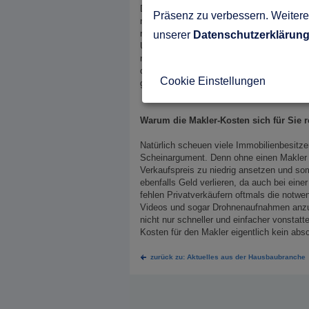
Darüber hinaus gibt es auch neben den fina
Präsenz zu verbessern. Weitere 
nur den lokalen Immobilienmarkt sehr gut
regionalen Banken, Handwerken und Betrieb
unserer
Datenschutzerklärun
Unterstützung kann unter anderem den Au
nicht nur die Besichtigungen vor Ort, son
offenen und schnellen Kommunikation werd
Cookie Einstellungen
gehalten und profitieren somit von den tr
Warum die Makler-Kosten sich für Sie r
Natürlich scheuen viele Immobilienbesitzer
Scheinargument. Denn ohne einen Makler 
Verkaufspreis zu niedrig ansetzen und so
ebenfalls Geld verlieren, da auch bei ein
fehlen Privatverkäufern oftmals die notwe
Videos und sogar Drohnenaufnahmen anzupr
nicht nur schneller und einfacher vonstat
Kosten für den Makler eigentlich kein ab
zurück zu: Aktuelles aus der Hausbaubranche