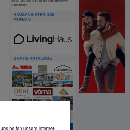
Bis zu 150.000 € zu besonders attraktiven
Konditionen
HAUSANBIETER DES
MONATS
GRATIS KATALOGE
HDA
uns helfen unsere Internet-