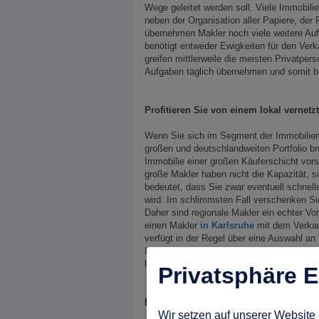
Wege geleitet werden soll. Viele Immobil
neben der Organisation aller Papiere, der
übernehmen Makler noch viele weitere Aufg
benötigt entweder Ewigkeiten für den Verka
greifen mittlerweile die meisten Privatpe
Aufgaben täglich übernehmen und somit be
Profitieren Sie von einem lokal vernetz
Wenn Sie sich im Segment der Immobilien
großen und deutschlandweiten Portfolio brü
Immobilie einer großen Käuferschicht vorst
große Makler haben nicht die Kapazität, 
bedeutet, dass Sie zwar eventuell schnelle
wird. Im schlimmsten Fall verschenken Sie
Daher sind regionale Makler ein echter Vort
einen Makler
in Karlsruhe
mit dem Verkauf
verfügt in der Regel über eine Auswahl an
Immobilie und den Verkauf kümmern. Dank
lokalen Makler viel häufiger zu Bestpreis
Privatsphäre E
Ein direkter Ansprechpartner vor Ort er
Wir setzen auf unserer Website 