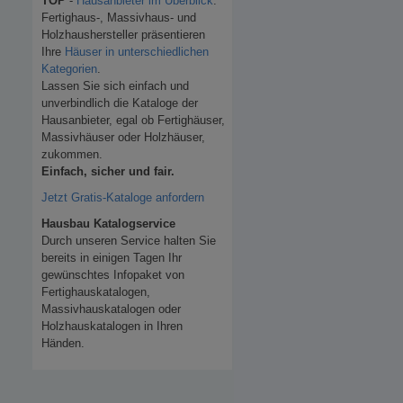
TOP
-
Hausanbieter im Überblick
.
Fertighaus-, Massivhaus- und
Holzhaushersteller präsentieren
Ihre
Häuser in unterschiedlichen
Kategorien
.
Lassen Sie sich einfach und
unverbindlich die Kataloge der
Hausanbieter, egal ob Fertighäuser,
Massivhäuser oder Holzhäuser,
zukommen.
Einfach, sicher und fair.
Jetzt Gratis-Kataloge anfordern
Hausbau Katalogservice
Durch unseren Service halten Sie
bereits in einigen Tagen Ihr
gewünschtes Infopaket von
Fertighauskatalogen,
Massivhauskatalogen oder
Holzhauskatalogen in Ihren
Händen.