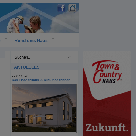
e
Rund ums Haus
AKTUELLES
27.07.2026
Das FischerHaus Jubiläumsdarlehen