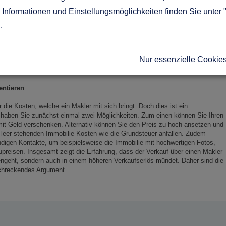
nziellen Vorteilen weitere Vorzüge eines lokalen Maklers. Dieser kennt nicht
Informationen und Einstellungsmöglichkeiten finden Sie unter 
, sondern hat in der Regel auch die entsprechenden Beziehungen zu
en, was für die späteren Käufer von Vorteil sein kann. Eine solche
g
.
sschlag bei einer Kaufentscheidung geben. Gute Makler organisieren zudem
dern führen für ihre Klienten auch die Verkaufsverhandlungen. Dank der
en Sie als Verkäufer zudem über alle Fortschritte auf dem Laufenden
Nur essenzielle Cookie
ansparenten Abläufen.
entieren
 die Kosten, welche ein Makler mit sich bringt. Doch dies ist ein
haben Sie zunächst einmal zwei Möglichkeiten. Zum einen können Sie Ihren
mit Geld verschenken. Alternativ können Sie den Preis zu hoch ansetzen und
er leer stehenden Immobilie Kosten wie die Grundsteuer anfallen. Zudem
ndigen Kontakte, um beispielsweise die Immobilie mit hochwertigen Fotos,
eisen. Insgesamt zeigt die Erfahrung, dass der Verkauf über einen Makler
tengeht, sondern auch in einem höheren Verkaufserlös mündet. Daher sind die
schreckendes Argument.