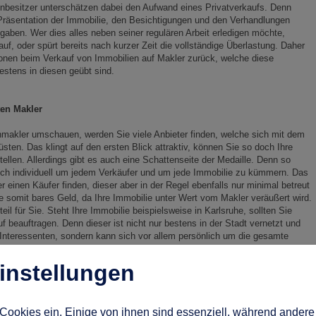
ienbesitzer unterschätzen dabei den Aufwand eines Privatverkaufs. Denn
 Präsentation der Immobilie, den Besichtigungen und den Verhandlungen
aben. Wer dies alles neben seiner regulären Arbeit erledigen möchte,
uf, oder spürt bereits nach kurzer Zeit die vollständige Überlastung. Daher
rsonen beim Verkauf von Immobilien auf Makler zurück, welche diese
stens in diesen geübt sind.
ten Makler
makler umschauen, werden Sie viele Anbieter finden, welche sich mit dem
sten. Das klingt auf den ersten Blick attraktiv, können Sie so doch Ihre
ellen. Allerdings gibt es auch eine Schattenseite der Medaille. Denn so
sich individuell um jedem Verkäufer und um jede Immobilie zu kümmern. Das
r einen Käufer finden, dieser aber in der Regel ebenfalls nur minimal betreut
 somit bares Geld, da Ihre Immobilie unter Wert vom Makler veräußert wird.
eil für Sie. Steht Ihre Immobilie beispielsweise in Karlsruhe, sollten Sie
 beauftragen. Denn dieser ist nicht nur bestens in der Stadt vernetzt und
 Interessenten, sondern kann sich vor allem persönlich um die gesamte
 der umfangreichen Leistungen verkaufen Sie Ihre Immobilie durch einen
en und realisieren somit den höchstmöglichen Gewinn mit Ihrem Verkauf.
instellungen
leichtert den gesamten Ablauf
Cookies ein. Einige von ihnen sind essenziell, während andere 