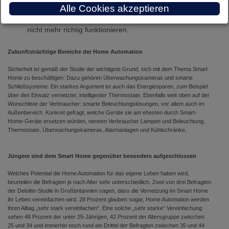
26 Prozent meinen, die Technologie müsse noch reifen.
Alle Cookies akzeptieren
21 Prozent möchten aktuelle Geräte erst ersetzen, wenn sie
nicht mehr richtig funktionieren.
Zukunftsträchtige Bereiche der Home Automation
Sicherheit ist gemäß der Studie der wichtigste Grund, sich mit dem Thema Smart
Home zu beschäftigen: Dazu gehören Überwachungskameras und smarte
Schließsysteme. Ein starkes Argument ist auch das Energiesparen, zum Beispiel
über den Einsatz vernetzter, intelligenter Thermostate. Ebenfalls weit oben auf der
Wunschliste der Verbraucher: smarte Beleuchtungslösungen, vor allem auch im
Außenbereich. Konkret gefragt, welche Geräte sie am ehesten durch Smart-
Home-Geräte ersetzen würden, nennen Verbraucher Lampen und Beleuchtung,
Thermostate, Überwachungskameras, Alarmanlagen und Kühlschränke.
Jüngere sind dem Smart Home gegenüber besonders aufgeschlossen
Welches Potential die Home Automation für das eigene Leben haben wird,
beurteilen die Befragten je nach Alter sehr unterschiedlich. Zwei von drei Befragten
der Deloitte-Studie in Großbritannien sagen, dass die Vernetzung im Smart Home
ihr Leben vereinfachen wird. 28 Prozent glauben sogar, Home Automation werden
ihren Alltag „sehr stark vereinfachen“. Eine solche „sehr starke“ Vereinfachung
sehen 48 Prozent der unter 25-Jährigen, 42 Prozent der Altersgruppe zwischen
25 und 34 und immerhin noch rund ein Drittel der Befragten zwischen 35 und 44