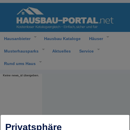
Hausanbieter
Hausbau Kataloge
Häuser
Musterhausparks
Aktuelles
Service
Rund ums Haus
Keine news_id übergeben.
Privatsphäre