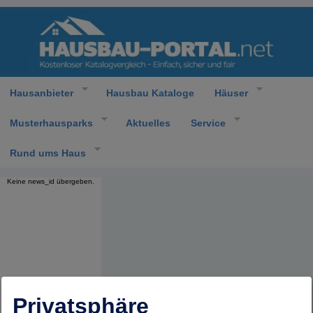
Hausanbieter
Hausbau Kataloge
Häuser
Musterhausparks
Aktuelles
Service
Rund ums Haus
Keine news_id übergeben.
Privatsphäre