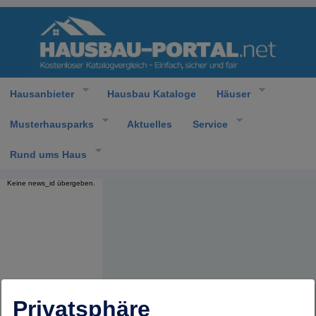
Hausanbieter
Hausbau Kataloge
Häuser
Musterhausparks
Aktuelles
Service
Rund ums Haus
Keine news_id übergeben.
Privatsphäre