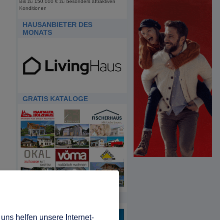
Bis zu 150.000 € zu besonders attraktiven
Konditionen
HAUSANBIETER DES
MONATS
GRATIS KATALOGE
HDA
uns helfen unsere Internet-