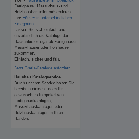
TOP
-
Hausanbieter im Überblick
.
Fertighaus-, Massivhaus- und
Holzhaushersteller präsentieren
Ihre
Häuser in unterschiedlichen
Kategorien
.
Lassen Sie sich einfach und
unverbindlich die Kataloge der
Hausanbieter, egal ob Fertighäuser,
Massivhäuser oder Holzhäuser,
zukommen.
Einfach, sicher und fair.
Jetzt Gratis-Kataloge anfordern
Hausbau Katalogservice
Durch unseren Service halten Sie
bereits in einigen Tagen Ihr
gewünschtes Infopaket von
Fertighauskatalogen,
Massivhauskatalogen oder
Holzhauskatalogen in Ihren
Händen.