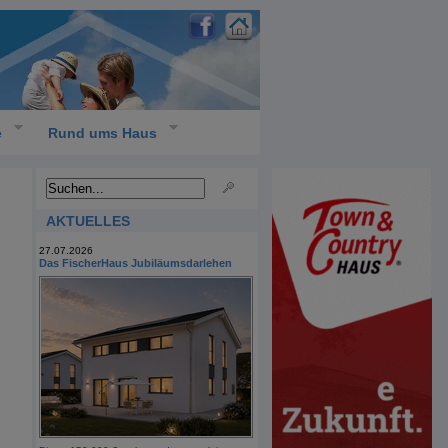
e
Rund ums Haus
AKTUELLES
27.07.2026
Das FischerHaus Jubiläumsdarlehen