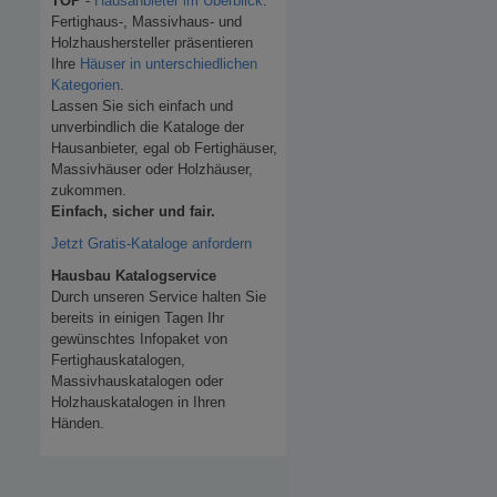
TOP
-
Hausanbieter im Überblick
.
Fertighaus-, Massivhaus- und
Holzhaushersteller präsentieren
Ihre
Häuser in unterschiedlichen
Kategorien
.
Lassen Sie sich einfach und
unverbindlich die Kataloge der
Hausanbieter, egal ob Fertighäuser,
Massivhäuser oder Holzhäuser,
zukommen.
Einfach, sicher und fair.
Jetzt Gratis-Kataloge anfordern
Hausbau Katalogservice
Durch unseren Service halten Sie
bereits in einigen Tagen Ihr
gewünschtes Infopaket von
Fertighauskatalogen,
Massivhauskatalogen oder
Holzhauskatalogen in Ihren
Händen.