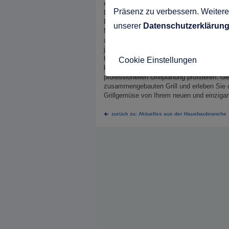
einen finden Sie ein enormes Angebot an bi
Präsenz zu verbessern. Weitere 
Diese Geräte sind allerdings nicht für den 
Regel halten solche Geräte maximal eine S
unserer
Datenschutzerklärun
Marken und Hersteller. Diese bieten zwar
allerdings bereits in jedem zweiten Garten
jeder Nachbar sein Eigen nennt, so ist de
hochwertige Materialien verlassen können 
Cookie Einstellungen
kann. So können Sie sich auf Ihre eigene 
professionellen Grillplanung profitieren. 
zusammengebauten Grill und erleben Sie di
Grillgemüse von Ihrem neuen und einzigarti
zurück zu: Aktuelles aus der Hausbaubranche