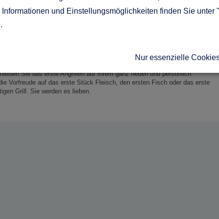
lligen Grills, welche sich vor allem durch ihren niedrigen Preis auszeichnen.
Informationen und Einstellungsmöglichkeiten finden Sie unter 
dauerhaften Einsatz konzipiert, sind wackelig und enorm rostanfällig. In der
aison durch. Auf der anderen Seite gibt es die teuren Grills der bekannten
g
.
 eine enorm hohe Haltbarkeit und einen großen Funktionsumfang, sind
 vertreten. Wenn Sie einen einzigartigen Grill haben möchten, den noch nicht
r Selberbau eine sehr gute Wahl. Wenn Sie sich darüber hinaus auf
und somit einen Grill bauen, welcher auch in vielen Jahren noch überzeugen
Nur essenzielle Cookie
Konstruktion verlassen und dennoch von den vielen Vorteilen einer
Genießen Sie das erste Angrillen auf Ihrem ganz neuen und persönlich
e Vorfreude auf das erste Stück Fleisch, den ersten Fisch oder das erste
gen Grill. Sie werden es lieben.