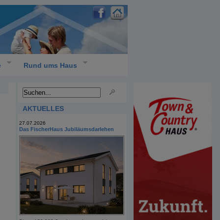
e
Rund ums Haus
AKTUELLES
27.07.2026
Das FischerHaus Jubiläumsdarlehen