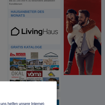
Bis zu 150.000 € zu besonders attraktiven
Konditionen
HAUSANBIETER DES
MONATS
GRATIS KATALOGE
HDA
uns helfen unsere Internet-