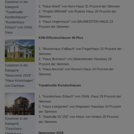
Gewinner in der
1. "Haus ArteA" von Kern-Haus 31 Prozent der Stimmen
Kategorie
2. "Projekt MIRIAM" von Rubner Haus 26 Prozent der
"Topaktuelle
Stimmen
Kundenhäuser" -
3. "Haus Ungermann" von BAUMEISTER-HAUS 23
"Kundenhaus
Prozent der Stimmen
Erbach" von OKAL
Haus
KfW-Effizienzhäuser 40 Plus
1. "Musterhaus Fellbach" von FingerHaus 32 Prozent der
Stimmen
2. "Haus Brentano" von Büdenbender Hausbau 29
Prozent der Stimmen
Gewinner in der
3. "Haus Ancona" von Rensch Haus 24 Prozent der
Kategorie
Stimmen
"Newcomer 2018" -
"Haus Kronshagen"
Topaktuelle Kundenhäuser
von Danhaus
1. "Kundenhaus Erbach" von OKAL Haus 29 Prozent der
Stimmen
2. "Haus Leingarten" von Regnauer Hausbau 24 Prozent
der Stimmen
3. "Stadtvilla SV 150" von Heinz von Heiden 20 Prozent
Gewinner in der
der Stimmen
Kategorie
"Geschoss-
Newcomer 2018
Objektbau" -