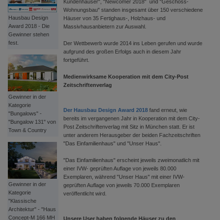
Kundenhäuser", "Newcomer 2018" und "Geschoss-
Wohnungsbau" standen insgesamt über 150 verschiedene
Hausbau Design
Häuser von 35 Fertighaus-, Holzhaus- und
Award 2018 - Die
Massivhausanbietern zur Auswahl.
Gewinner stehen
fest.
Der Wettbewerb wurde 2014 ins Leben gerufen und wurde
aufgrund des großen Erfolgs auch in diesem Jahr
fortgeführt.
Medienwirksame Kooperation mit dem City-Post
Zeitschriftenverlag
Gewinner in der
Kategorie
Der Hausbau Design Award 2018
fand erneut, wie
"Bungalows" -
bereits im vergangenen Jahr in Kooperation mit dem City-
"Bungalow 131" von
Post Zeitschriftenverlag mit Sitz in München statt. Er ist
Town & Country
unter anderem Herausgeber der beiden Fachzeitschriften
"Das Einfamilienhaus" und "Unser Haus".
"Das Einfamilienhaus" erscheint jeweils zweimonatlich mit
einer IVW- geprüften Auflage von jeweils 80.000
Exemplaren, während "Unser Haus" mit einer IVW-
Gewinner in der
geprüften Auflage von jeweils 70.000 Exemplaren
Kategorie
veröffentlicht wird.
"Klassische
Architektur" - "Haus
Concept-M 166 MH
Unsere User haben folgende Häuser zu den