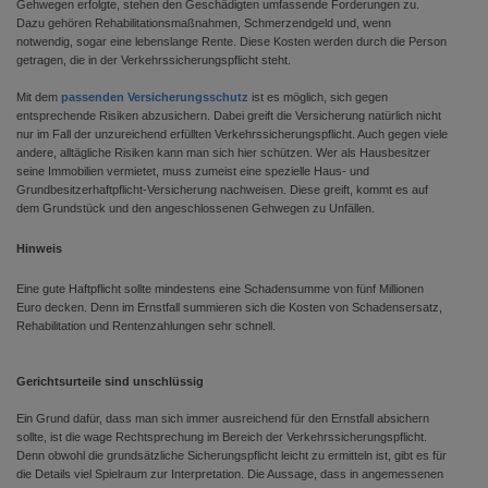
Gehwegen erfolgte, stehen den Geschädigten umfassende Forderungen zu.
Dazu gehören Rehabilitationsmaßnahmen, Schmerzendgeld und, wenn
notwendig, sogar eine lebenslange Rente. Diese Kosten werden durch die Person
getragen, die in der Verkehrssicherungspflicht steht.
Mit dem
passenden Versicherungsschutz
ist es möglich, sich gegen
entsprechende Risiken abzusichern. Dabei greift die Versicherung natürlich nicht
nur im Fall der unzureichend erfüllten Verkehrssicherungspflicht. Auch gegen viele
andere, alltägliche Risiken kann man sich hier schützen. Wer als Hausbesitzer
seine Immobilien vermietet, muss zumeist eine spezielle Haus- und
Grundbesitzerhaftpflicht-Versicherung nachweisen. Diese greift, kommt es auf
dem Grundstück und den angeschlossenen Gehwegen zu Unfällen.
Hinweis
Eine gute Haftpflicht sollte mindestens eine Schadensumme von fünf Millionen
Euro decken. Denn im Ernstfall summieren sich die Kosten von Schadensersatz,
Rehabilitation und Rentenzahlungen sehr schnell.
Gerichtsurteile sind unschlüssig
Ein Grund dafür, dass man sich immer ausreichend für den Ernstfall absichern
sollte, ist die wage Rechtsprechung im Bereich der Verkehrssicherungspflicht.
Denn obwohl die grundsätzliche Sicherungspflicht leicht zu ermitteln ist, gibt es für
die Details viel Spielraum zur Interpretation. Die Aussage, dass in angemessenen