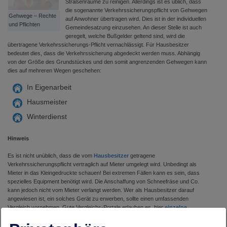
Straßenräume zu reinigen. Allerdings ist es üblich, dass
die sogenannte Verkehrssicherungspflicht von Gehwegen
Gehwege – Rechte
auf Anwohner übertragen wird. Dies ist in der individuellen
und Pflichten
Gemeindesatzung einzusehen. An dieser Stelle ist auch
geregelt, welche Bußgelder geltend sind, wird die
übertragene Verkehrssicherungs-Pflicht vernachlässigt. Für Hausbesitzer
bedeutet dies, dass die Verkehrssicherung abgedeckt werden muss. Abhängig
von der Größe des Grundstückes und den somit angrenzenden Gehwegen kann
dies auf mehreren Wegen geschehen:
In Eigenarbeit
Hausmeister
Winterdienst
Hinweis
Es ist nicht unüblich, dass die vom
Hausbesitzer
getragene
Verkehrssicherungspflicht vertraglich auf Mieter umgelegt wird. Unbedingt als
Mieter in das Kleingedruckte schauen! Bei extremen Fällen kann es sein, dass
spezielles Equipment benötigt wird. Die Anschaffung von Schneefräse und Co.
kann jedoch nicht vom Mieter verlangt werden. Wer als Hausbesitzer darauf
angewiesen ist, ein solches Gerät zu erwerben, sollte einen umfassenden
Vergleich vornehmen. Gute Vergleichs-Portale erlauben es, hier
einzelne
Eigenschaften vergleichen
zu können.