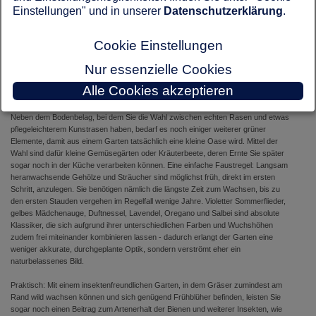
Qualitativ hochwertiger
Heimwerkerbedarf
darf bei dem DIY-Gartenprojekt
Einstellungen" und in unserer
Datenschutzerklärung
.
selbstverständlich ebenso nicht fehlen, denn vom Anlegen von Beeten, über den
Zusammenbau von Möbelstücken bis hin zum Verbau von
Beleuchtungselementen wird es allein mit handwerklichem Geschick, ohne
Cookie Einstellungen
entsprechende Gestaltungselemente, nicht getan sein.
Nur essenzielle Cookies
Gemüsegarten und Kräuterbeet - leckerer Blickfang in einer
Alle Cookies akzeptieren
einladenden Grünoase
Neben dem Bodenbelag, bei dem Sie die Wahl zwischen echten Rasen und etwas
pflegeleichterem Kunstrasen haben, bedarf es noch einiger weiterer grüner
Elemente, damit aus einem Garten tatsächlich eine kleine Oase wird. Mittel der
Wahl sind dafür kleine Gemüsegärten oder Kräuterbeete, deren Ernte Sie später
sogar noch in der Küche verarbeiten können. Eine einfache Faustregel: Langsam
heranwachsende Gehölze und Sträucher sind möglichst früh, direkt im ersten
Schritt, anzulegen. Sie benötigen nämlich die längste Zeit zum Wachsen, bis zu
den ersten Stauden vergehen im Regelfall wenige Jahre. Violetter Sommerflieder,
gelbes Mädchenauge, Duftnessel, Lavendel, Oregano und Salbei sind absolute
Klassiker, die sich aufgrund ihrer unterschiedlichen Farben und Wuchshöhen
zudem frei miteinander kombinieren lassen - dadurch erlangt der Garten eine
weniger akkurate, durchgeplante Optik, sondern verströmt eher ein
naturbelassenes Bild.
Praktisch: Mit einem insektenfreundlichen Garten, in dem Gräser zumindest am
Rand wild wachsen können und sich genügend Frühblüher befinden, leisten Sie
sogar noch einen Beitrag zum Artenerhalt der Bienen und weiterer Insekten, wie