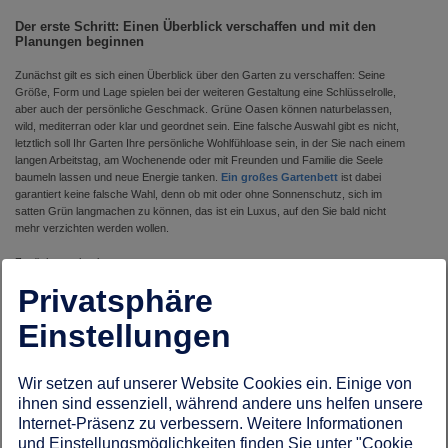
Der erste Schritt: Einen Überblick verschaffen und mit den
Planungen beginnen
Zunächst gilt es sich einen Überblick über den Garten zu verschaffen: Seine
Größe, Form und Lage spielen bei der weiteren Gestaltung eine Schlüsselrolle,
aber auch der persönliche Geschmack. Grüne Oasen können naturbelassen,
wild, mediterran oder klar und geordnet sein. Eine falsche Auswahl gibt es nicht,
letztlich soll Ihr Garten Ihre persönliche Wohlfühloase sein, in der Sie nach einem
langen Arbeitstag, am Wochenende oder mit Freunden und Familie die Seele
baumeln lassen und neue Energie tanken.
Ein großes Gartenbett
ist dabei
garantiert keine falsche Wahl, denn ob mit oder ohne Sonnenschutz, sich im
satten Grün langmachen zu können, das ist ein Luxus, auf den Sie bald nicht
mehr verzichten werden wollen.
Zunächst steht also an:
Privatsphäre
Planung und visuelle Flächenaufteilung des Gartens
sich einen Überblick über das eigene Budget verschaffen
Einstellungen
notwendige Materialien und Baustoffe zusammentragen
gegebenenfalls bei größeren Baumaßnahmen in Erfahrung
Wir setzen auf unserer Website Cookies ein. Einige von
ihnen sind essenziell, während andere uns helfen unsere
bringen, ob hierfür eine Genehmigung erforderlich ist
Internet-Präsenz zu verbessern. Weitere Informationen
und Einstellungsmöglichkeiten finden Sie unter "Cookie