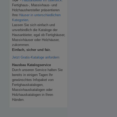
TOP
-
Hausanbieter im Überblick
.
Fertighaus-, Massivhaus- und
Holzhaushersteller präsentieren
Ihre
Häuser in unterschiedlichen
Kategorien
.
Lassen Sie sich einfach und
unverbindlich die Kataloge der
Hausanbieter, egal ob Fertighäuser,
Massivhäuser oder Holzhäuser,
zukommen.
Einfach, sicher und fair.
Jetzt Gratis-Kataloge anfordern
Hausbau Katalogservice
Durch unseren Service halten Sie
bereits in einigen Tagen Ihr
gewünschtes Infopaket von
Fertighauskatalogen,
Massivhauskatalogen oder
Holzhauskatalogen in Ihren
Händen.