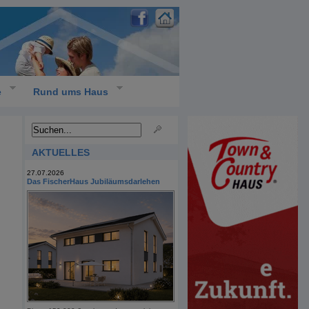
e
Rund ums Haus
AKTUELLES
27.07.2026
Das FischerHaus Jubiläumsdarlehen