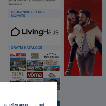
Bis zu 150.000 € zu besonders attraktiven
Konditionen
HAUSANBIETER DES
MONATS
GRATIS KATALOGE
HDA
uns helfen unsere Internet-