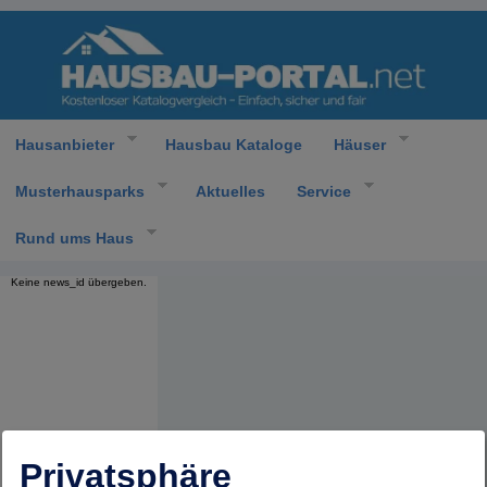
Hausanbieter
Hausbau Kataloge
Häuser
Musterhausparks
Aktuelles
Service
Rund ums Haus
Keine news_id übergeben.
Privatsphäre