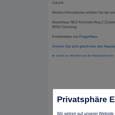
Zukunft.
Weitere Informationen erhalten Sie bei u
Musterhaus NEO Kimmerle-Ring 2 (Zufahrt
89312 Günzburg
Kontaktdaten von
FingerHaus
.
Sichern Sie sich gleich hier den Hausb
zurück zu: Aktuelles aus der Hausbaubranche
Privatsphäre E
Wir setzen auf unserer Website 