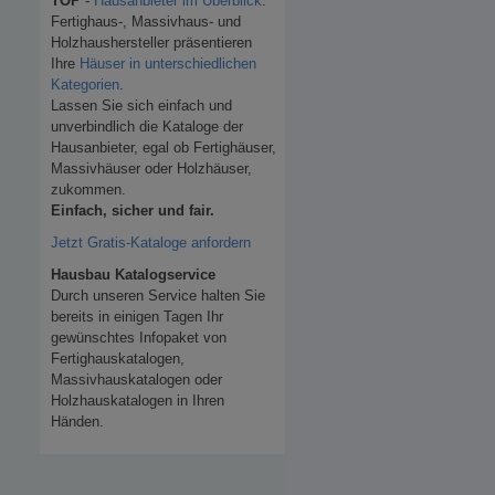
TOP
-
Hausanbieter im Überblick
.
Fertighaus-, Massivhaus- und
Holzhaushersteller präsentieren
Ihre
Häuser in unterschiedlichen
Kategorien
.
Lassen Sie sich einfach und
unverbindlich die Kataloge der
Hausanbieter, egal ob Fertighäuser,
Massivhäuser oder Holzhäuser,
zukommen.
Einfach, sicher und fair.
Jetzt Gratis-Kataloge anfordern
Hausbau Katalogservice
Durch unseren Service halten Sie
bereits in einigen Tagen Ihr
gewünschtes Infopaket von
Fertighauskatalogen,
Massivhauskatalogen oder
Holzhauskatalogen in Ihren
Händen.