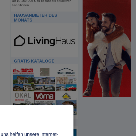
Bis zu 150.000 € zu besonders attraktiven
Konditionen
HAUSANBIETER DES
MONATS
GRATIS KATALOGE
HDA
uns helfen unsere Internet-