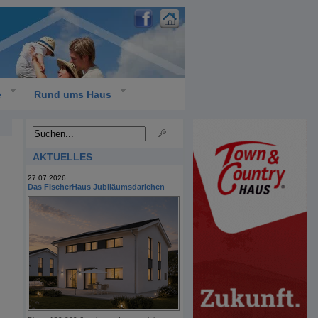
e
Rund ums Haus
AKTUELLES
27.07.2026
Das FischerHaus Jubiläumsdarlehen