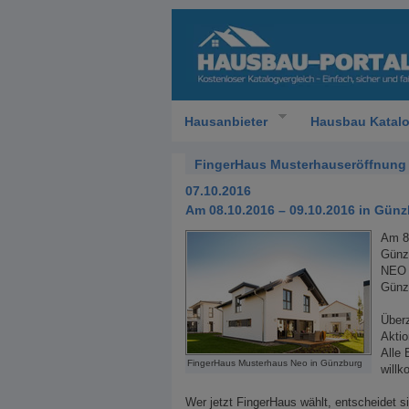
Hausanbieter
Hausbau Katal
FingerHaus Musterhauseröffnung
07.10.2016
Am 08.10.2016 – 09.10.2016 in Gün
Am 8.
Günzb
NEO 
Günzb
Überz
Akti
Alle 
FingerHaus Musterhaus Neo in Günzburg
will
Wer jetzt FingerHaus wählt, entscheidet si