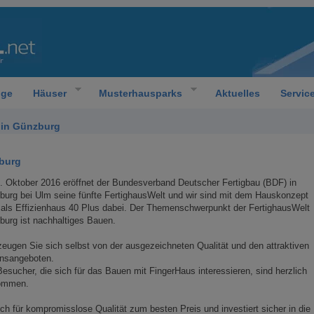
oge
Häuser
Musterhausparks
Aktuelles
Servic
 in Günzburg
zburg
 Oktober 2016 eröffnet der Bundesverband Deutscher Fertigbau (BDF) in
urg bei Ulm seine fünfte FertighausWelt und wir sind mit dem Hauskonzept
als Effizienhaus 40 Plus dabei. Der Themenschwerpunkt der FertighausWelt
urg ist nachhaltiges Bauen.
eugen Sie sich selbst von der ausgezeichneten Qualität und den attraktiven
onsangeboten.
Besucher, die sich für das Bauen mit FingerHaus interessieren, sind herzlich
kommen.
ch für kompromisslose Qualität zum besten Preis und investiert sicher in die