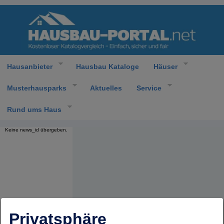
Hausanbieter
Hausbau Kataloge
Häuser
Musterhausparks
Aktuelles
Service
Rund ums Haus
Keine news_id übergeben.
Privatsphäre