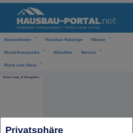
Hausanbieter
Hausbau Kataloge
Häuser
Musterhausparks
Aktuelles
Service
Rund ums Haus
Keine news_id übergeben.
Privatsphäre