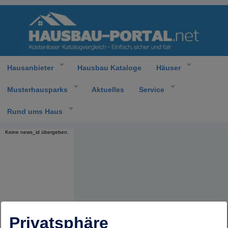
Hausanbieter
Hausbau Kataloge
Häuser
Musterhausparks
Aktuelles
Service
Rund ums Haus
Keine news_id übergeben.
Privatsphäre