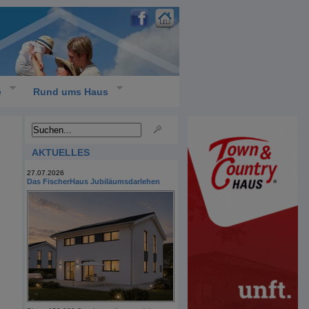
e
Rund ums Haus
AKTUELLES
27.07.2026
Das FischerHaus Jubiläumsdarlehen