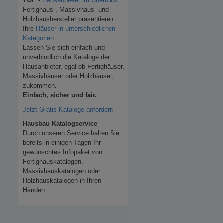
TOP
-
Hausanbieter im Überblick
.
Fertighaus-, Massivhaus- und
Holzhaushersteller präsentieren
Ihre
Häuser in unterschiedlichen
Kategorien
.
Lassen Sie sich einfach und
unverbindlich die Kataloge der
Hausanbieter, egal ob Fertighäuser,
Massivhäuser oder Holzhäuser,
zukommen.
Einfach, sicher und fair.
Jetzt Gratis-Kataloge anfordern
Hausbau Katalogservice
Durch unseren Service halten Sie
bereits in einigen Tagen Ihr
gewünschtes Infopaket von
Fertighauskatalogen,
Massivhauskatalogen oder
Holzhauskatalogen in Ihren
Händen.