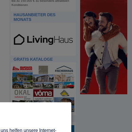
Bis zu 150.000 € zu besonders attraktiven
Konditionen
HAUSANBIETER DES
MONATS
GRATIS KATALOGE
HDA
uns helfen unsere Internet-