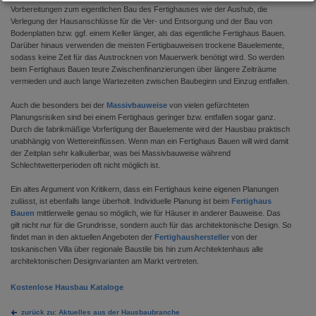
Vorbereitungen zum eigentlichen Bau des Fertighauses wie der Aushub, die
Verlegung der Hausanschlüsse für die Ver- und Entsorgung und der Bau von
Bodenplatten bzw. ggf. einem Keller länger, als das eigentliche Fertighaus Bauen.
Darüber hinaus verwenden die meisten Fertigbauweisen trockene Bauelemente,
sodass keine Zeit für das Austrocknen von Mauerwerk benötigt wird. So werden
beim Fertighaus Bauen teure Zwischenfinanzierungen über längere Zeiträume
vermieden und auch lange Wartezeiten zwischen Baubeginn und Einzug entfallen.
Auch die besonders bei der
Massivbauweise
von vielen gefürchteten
Planungsrisiken sind bei einem Fertighaus geringer bzw. entfallen sogar ganz.
Durch die fabrikmäßige Vorfertigung der Bauelemente wird der Hausbau praktisch
unabhängig von Wettereinflüssen. Wenn man ein Fertighaus Bauen will wird damit
der Zeitplan sehr kalkulierbar, was bei Massivbauweise während
Schlechtwetterperioden oft nicht möglich ist.
Ein altes Argument von Kritikern, dass ein Fertighaus keine eigenen Planungen
zulässt, ist ebenfalls lange überholt. Individuelle Planung ist beim
Fertighaus
Bauen
mittlerweile genau so möglich, wie für Häuser in anderer Bauweise. Das
gilt nicht nur für die Grundrisse, sondern auch für das architektonische Design. So
findet man in den aktuellen Angeboten der
Fertighaushersteller
von der
toskanischen Villa über regionale Baustile bis hin zum Architektenhaus alle
architektonischen Designvarianten am Markt vertreten.
Kostenlose Hausbau Kataloge
zurück zu: Aktuelles aus der Hausbaubranche