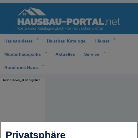
Hausanbieter
Hausbau Kataloge
Häuser
Musterhausparks
Aktuelles
Service
Rund ums Haus
Keine news_id übergeben.
Privatsphäre