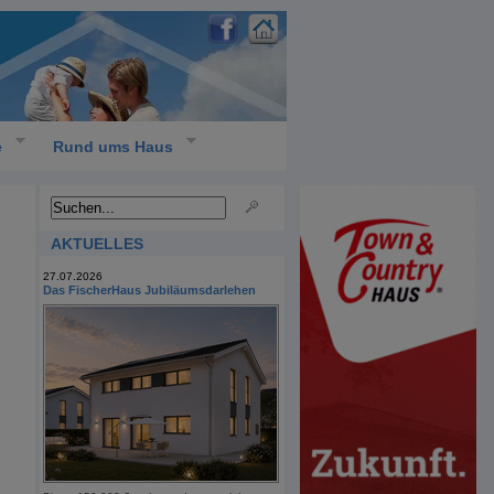
e
Rund ums Haus
AKTUELLES
27.07.2026
Das FischerHaus Jubiläumsdarlehen