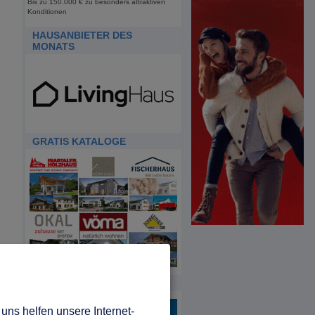
Bis zu 150.000 € zu besonders attraktiven
Konditionen
HAUSANBIETER DES
MONATS
GRATIS KATALOGE
HDA
uns helfen unsere Internet-