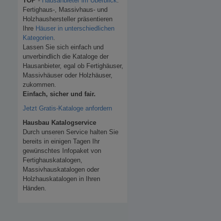
TOP
-
Hausanbieter im Überblick
.
Fertighaus-, Massivhaus- und
Holzhaushersteller präsentieren
Ihre
Häuser in unterschiedlichen
Kategorien
.
Lassen Sie sich einfach und
unverbindlich die Kataloge der
Hausanbieter, egal ob Fertighäuser,
Massivhäuser oder Holzhäuser,
zukommen.
Einfach, sicher und fair.
Jetzt Gratis-Kataloge anfordern
Hausbau Katalogservice
Durch unseren Service halten Sie
bereits in einigen Tagen Ihr
gewünschtes Infopaket von
Fertighauskatalogen,
Massivhauskatalogen oder
Holzhauskatalogen in Ihren
Händen.