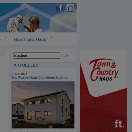
e
Rund ums Haus
AKTUELLES
27.07.2026
Das FischerHaus Jubiläumsdarlehen