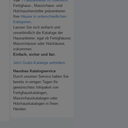
TOP
-
Hausanbieter im Überblick
.
Fertighaus-, Massivhaus- und
Holzhaushersteller präsentieren
Ihre
Häuser in unterschiedlichen
Kategorien
.
Lassen Sie sich einfach und
unverbindlich die Kataloge der
Hausanbieter, egal ob Fertighäuser,
Massivhäuser oder Holzhäuser,
zukommen.
Einfach, sicher und fair.
Jetzt Gratis-Kataloge anfordern
Hausbau Katalogservice
Durch unseren Service halten Sie
bereits in einigen Tagen Ihr
gewünschtes Infopaket von
Fertighauskatalogen,
Massivhauskatalogen oder
Holzhauskatalogen in Ihren
Händen.