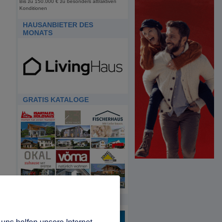
Bis zu 150.000 € zu besonders attraktiven
Konditionen
HAUSANBIETER DES
MONATS
GRATIS KATALOGE
HDA