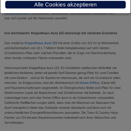
zwei Eigentümern bewohnt und lassen sich vertraglich voneinander trennen. An
Alle Cookies akzeptieren
Grundstücksfläche benötigt man weniger Platz als beim freistehenden
Einfamilienhaus
. Interessanter Nebeneffekt: Wärmeverluste reduzieren sich,
was sich positiv auf die Heizkosten auswirkt.
Gut durchdacht: Doppelhaus Aura 115 überzeugt mit cleverem Grundriss
Das moderne
Doppelhaus Aura 115
mit einer Größe von 112 m² je Wohneinheit
und Außenmaßen von 10 x 7 Metern findet beispielsweise auf sehr kleinen
Grundstücken Platz oder solchen Parzellen, die im Zuge von Nachverdichtung
einer bereits verbauten Fläche entstanden sind.
Interessant beim Doppelhaus Aura 115: Es kombiniert städtischen Wohnflair mit
ländlichem Ambiente, bietet mit jeweils fünf Räumen genug Platz für zwei Familien
mit zwei Kindern - und ist für Bauherren interessant, die sich ein Grundstück teilen
möchten. Im Erdgeschoss sind der Wohnbereich mit
Home-Office
, Gäste-WC
und Hauswirtschaftsraum angesiedelt. Im Obergeschoss findet sich Platz für zwei
Kinderzimmer sowie ein Badezimmer und Schlafzimmer mit Ankleide. Je nach
Lebenslage kann sich das Home-Office auch in ein Gästezimmer verwandeln.
Zahlreiche Stellflächen sorgen dafür, dass man ein Maximum an Stauraum hat.
Auch energetisch bietet das Gebäude neueste Standards und lässt sich mit
unterschiedlichen Energieeffizienzklassen ausstatten. Die Town & Country Haus
Partner vor Ort beraten Bauinteressenten individuell nach ihren Wünschen und
Vorstellungen.