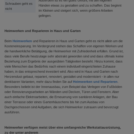
Außerdem ist es ein gutes Gefühl, mit den eigenen
Schrauben geht es
Händen etwas zu gestalten und zu schaffen. Das beginnt
nicht
im Kleinen und steigert sich, wenn größere Arbeiten
gelingen.
Heimwerken und Reparieren in Haus und Garten
Beim
Heimwerken
und Reparieren in Haus und Garten geht es nicht allein um die
Kosteneinsparung. Im Vordergrund stehen das Schaffen von eigenen Werken und
die handwerkliche Betätigung, die Heimwerker mit Zufriedenheit erfüllen. Grund ist,
dass viele Berufe heutzutage sehr abstrakt geworden sind und dass oftmals keine
Beziehung zum Ergebnis der ausgeübten Tätigkeiten besteht. Hinzu kommt, dass
viele Menschen das Bedürfnis nach einem individuell eingerichteten Zuhause
haben, in das entsprechend investiert wird. Also wird in Haus und Garten nach
Herzenslust gebaut, repariert, renoviert, gestaltet und modernisiert - in allen nur
denkbaren Varianten, mehr dazu finden Sie auf
Heimwerken und Reparieren
.
Besonders beliebt ist der Innenausbau, zum Beispiel das Verlegen von Fußböden
oder Renovierungsarbeiten an Wänden und Decken, Türen und Fenstern. Aber
auch einfache Elektroarbeiten, die Erneuerung von sanitären Anlagen, der Bau
einer Terrasse oder eines Gartenhäuschens bis hin zum Ausbau von
Dachgeschossen sind Aufgaben, die sich Heimwerker zutrauen und bevorzugt
ausführen.
Heimwerker verfügen meist über eine umfangreiche Werkstattausrüstung,
zu der unter anderem