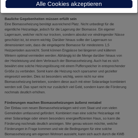
Alle Cookies akzeptieren
Hausbesitzer sich um die Heizanlage deutlich weniger kümmern und nur
gelegentlich die Rest-Asche entfernen.
Bauliche Gegebenheiten müssen erfüllt sein
Eine Biomasseheizung benötigt ausreichend Platz. Nicht unbedingt für die
eigentliche Heizanlage, jedoch für die Lagerung der Biomasse. Ein eigener
Lagerraum, welcher nicht nur trocken, sondern absolut vor eindringender Nässe
geschützt ist, ist enorm wichtig. Darüber hinaus sollte der Lagerraum so
dimensioniert sein, dass die eingelagerte Biomasse für mindestens 1,5
Heizperioden ausreicht. Somit können Engpässe bei längeren und kälteren
Wintern optimal vermieden werden. Abhängig ist die Menge darüber hinaus von
der Heizleistung und dem Verbrauch der Biomasseheizung. Auch hat es sich
bewährt eine solche Heizungslösung mit einem Pufferspeicher in entsprechender
Größe zu verbinden. Somit kann die Heizung noch sparsamer und gezielter
eingesetzt werden. Dies ist besonders wichtig, wenn nicht nur eine
Biomasseheizung betrieben, sondern diese auch mit einer Solaranlage kombiniert
werden soll. Das spart nicht nur zusätzlich viel Geld, sondern kann die Förderung
nochmals deutlich erhöhen.
Förderungen machen Biomasseheizungen äußerst rentabel
Der Einbau von neuen Biomasseheizanlagen wird vom Staat und von vielen
Gemeinden umfassend gefördert. Kombiniert man eine solche Heizanlage mit
einer Solaranlage oder einem besonders energieeffizienten Haus, so kann die
Förderung nochmals deutlich ansteigen. Wer genau wissen möchte, welche
Förderungen in Frage kommen und wie die Bedingungen für eine solche
Biomasseheizung am eigenen Wohnort aussieht, kann sich auch durch die KWB