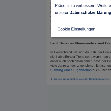
nach Möglichkeit den Pool so planen, das
Präsenz zu verbessern. Weitere 
Platzes nicht möglich ist, sollten Sie ei
Blätter und Ähnliches ins Wasser fallen,
unserer
Datenschutzerklärun
deutlich gesenkt. Eine gute Vorausplanun
sollten Sie immer überlegen, wie die Son
abbekommt. Je länger der Pool im Schatte
Cookie Einstellungen
Temperatur konstant und angenehm zu hal
Fazit: Dank des Klimawandels sind Poo
In Deutschland hat sich die Zahl der Pool
nicht abreißender Trend sein, wenn man s
dabei auch noch daran denkt, dass der Poo
viele Jahre an der angenehmen Erfrischung 
Planung eines Eigenheims
auch über d
zurück zu: Aktuelles aus der Hausbaubranche