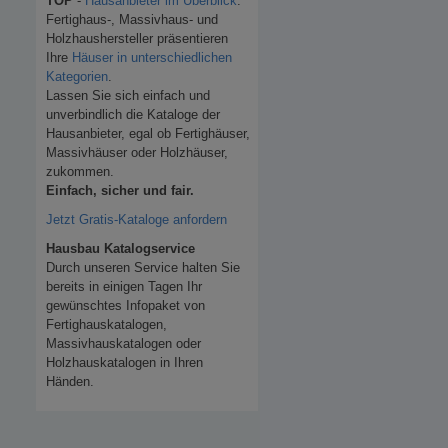
TOP
-
Hausanbieter im Überblick
.
Fertighaus-, Massivhaus- und
Holzhaushersteller präsentieren
Ihre
Häuser in unterschiedlichen
Kategorien
.
Lassen Sie sich einfach und
unverbindlich die Kataloge der
Hausanbieter, egal ob Fertighäuser,
Massivhäuser oder Holzhäuser,
zukommen.
Einfach, sicher und fair.
Jetzt Gratis-Kataloge anfordern
Hausbau Katalogservice
Durch unseren Service halten Sie
bereits in einigen Tagen Ihr
gewünschtes Infopaket von
Fertighauskatalogen,
Massivhauskatalogen oder
Holzhauskatalogen in Ihren
Händen.