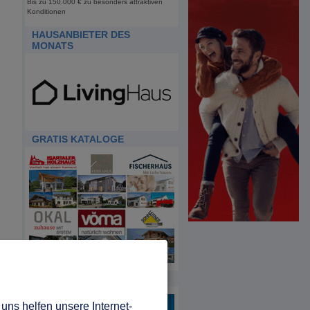
Bis zu 150.000 € zu besonders attraktiven
Konditionen
HAUSANBIETER DES
MONATS
GRATIS KATALOGE
HDA
uns helfen unsere Internet-