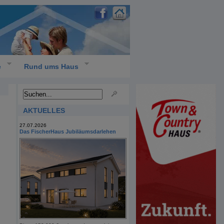
e
Rund ums Haus
AKTUELLES
27.07.2026
Das FischerHaus Jubiläumsdarlehen