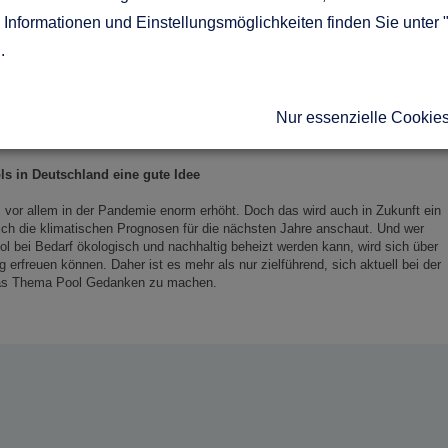
s keine größeren Bäume über den Pool ragen. Falls dies aufgrund des
Informationen und Einstellungsmöglichkeiten finden Sie unter 
nen Pool mit Abdeckung planen. Diese Abdeckung verhindert zwar nicht, dass
 solange Sie im Pool sind, doch die Stärke der gesamten Verschmutzung wird
g
.
g kann Ihnen dabei helfen, länger Freude an Ihrem Pool zu haben. Zudem
ne auf Ihrem Grundstück wandert und wie viel Sonne der Pool insgesamt
n liegt, umso sinnvoller ist auch im Sommer eine Poolheizung, um die
Nur essenzielle Cookie
ten.
ls in Deutschland eine gute Idee
s vor allem in der Pandemie enorm erhöht. Doch das wird auch in Zukunft ein
ich die klimatischen Prognosen für die nächsten Jahre anschaut. Und wer
l bei Bedarf ökologisch und nachhaltig beheizt werden kann, wird sich über
erfreuen können. Daher ist es mehr als nur zielführend, sich aktuell bei der
as Thema Pool Gedanken zu machen.